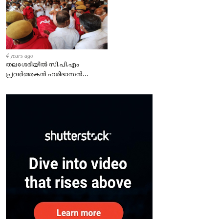
4 years ago
തലശേരിയില്‍ സി.പി.എം
പ്രവര്‍ത്തകന്‍ ഹരിദാസന്‍
കൊല്ലപ്പെട്ട സംഭവത്തില്‍
ഏഴ്പേര്‍ പിടിയില്‍.