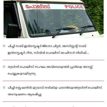
പീച്ചി സബ് ഇൻസ്പെക്ടർ ജിനോ പീറ്റർ, അസിസ്റ്റന്റ് സബ്
ഇൻസ്പെക്ടർ ഗീത, സിവിൽ പൊലീസ് ഓഫീസർ നിധീഷ്
എന്നിവരടങ്ങിയ സംഘമാണ് പ്രതിയെ വലയിലാക്കിയത്.
തുടർന്ന് പൊലീസ് സംഘം അവിടെയെത്തി പ്രതിയെ അറസ്റ്റ്
ചെയ്യുകയായിരുന്നു.
പീച്ചി സ്റ്റേഷനിൽ യുവാവ് നൽകിയ പരാതിയെത്തുടർന്ന് പൊലീസ്
അന്വേഷണം ആരംഭിച്ചു.