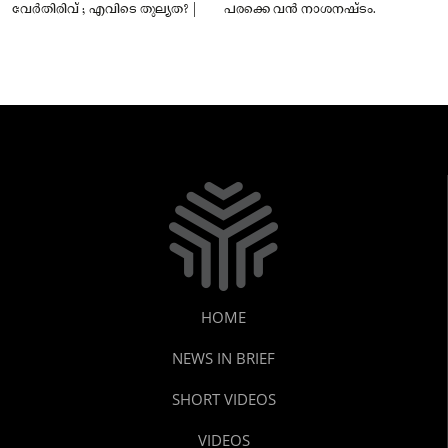
വേർതിരിവ് ; എവിടെ തുല്യത? |
പരക്കെ വൻ നാശനഷ്ടം.
HOME
NEWS IN BRIEF
SHORT VIDEOS
VIDEOS