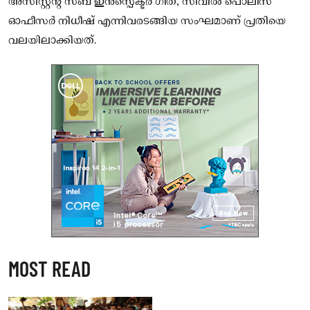
അസിസ്റ്റന്റ് സബ് ഇൻസ്പെക്ടർ ഗീത, സിവിൽ പൊലീസ്
ഓഫീസർ നിധീഷ് എന്നിവരടങ്ങിയ സംഘമാണ് പ്രതിയെ
വലയിലാക്കിയത്.
MOST READ