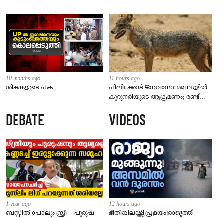
10 months ago
11 hours ago
ശിക്ഷയുടെ പക!
പിലിക്കോട് ജനവാസമേഖലയിൽ
കുറുനരിയുടെ ആക്രമണം; രണ്ട്
പേർക്ക് കടിയേറ്റു, ജാഗ്രതാ
DEBATE
VIDEOS
നിർദേശം നൽകി പഞ്ചായത്ത്
1 year ago
12 hours ago
ബസ്സിൽ പോലും സ്ത്രീ – പുരുഷ
ഭീതിയിലാഴ്ത്തി പ്രളയം!രാജ്യത്ത്