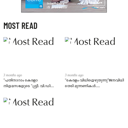
MOST READ
3 months ago
3 months ago
“പതിനാറാം കേരളാ
“കേരളം വിധിയെഴുതുന്നു”ജനവിധി
നിയമസഭയുടെ “ശ്രീ. വി.ഡി
തേടി മുന്നണികൾ….
സതീശൻ നയിക്കുന്ന
മന്ത്രിസഭയുടെ സത്യപ്രതിജ്ഞാ
ചടങ്ങ്