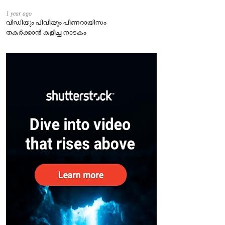
1 year ago
വിഡിയും പിവിയും പിണറായിസം
തകർക്കാൻ കളിച്ച നാടകം