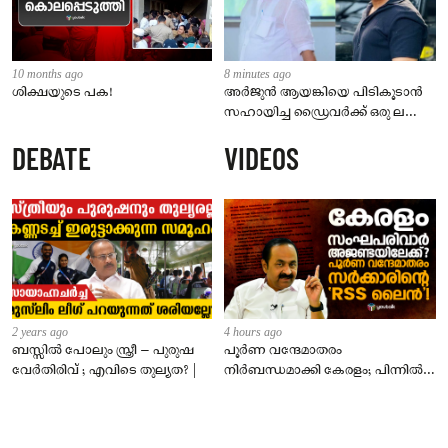
10 months ago
8 minutes ago
ശിക്ഷയുടെ പക!
അർജുൻ ആയങ്കിയെ പിടികൂടാൻ
സഹായിച്ച ഡ്രൈവർക്ക് ഒരു ലക്ഷം
രൂപ പാരിതോഷികം; രമേശ്
DEBATE
VIDEOS
ചെന്നിത്തല
2 years ago
4 hours ago
ബസ്സിൽ പോലും സ്ത്രീ – പുരുഷ
പൂർണ വന്ദേമാതരം
വേർതിരിവ് ; എവിടെ തുല്യത? |
നിർബന്ധമാക്കി കേരളം; പിന്നിൽ
സംഘപരിവാർ അജണ്ടയോ?