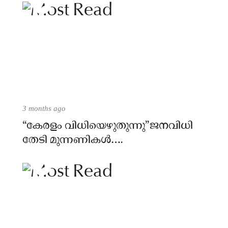
3 months ago
“കേരളം വിധിയെഴുതുന്നു”ജനവിധി
തേടി മുന്നണികൾ….