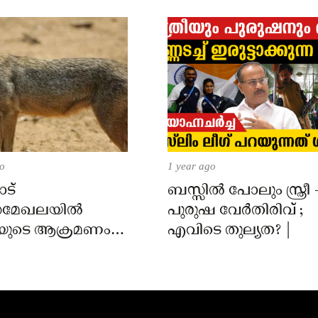
go
1 year ago
ട്
ബസ്സിൽ പോലും സ്ത്രീ 
മേഖലയിൽ
പുരുഷ വേർതിരിവ് ;
യുടെ ആക്രമണം;
എവിടെ തുല്യത? |
ക്ക് കടിയേറ്റു,
 നിർദേശം നൽകി
്ത്