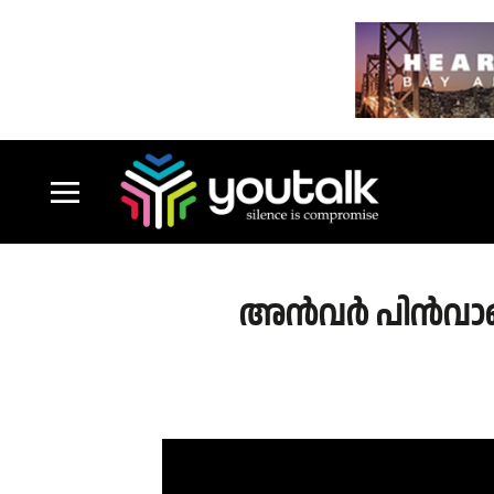
അൻവർ പിൻവാങ്ങിയ