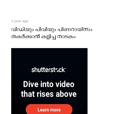
1 year ago
വിഡിയും പിവിയും പിണറായിസം
തകർക്കാൻ കളിച്ച നാടകം