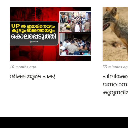
10 months ago
55 minutes a
ശിക്ഷയുടെ പക!
പിലിക്കോ
ജനവാസ
കുറുനരി
രണ്ട് പേർ
ജാഗ്രതാ
പഞ്ചായത