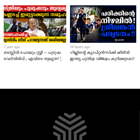
1 year ago
16 hours ago
ബസ്സിൽ പോലും സ്ത്രീ – പുരുഷ
ഗില്ലിന്റെ ക്യാപ്റ്റന്‍സിക്ക് കീഴില്‍
വേർതിരിവ് ; എവിടെ തുല്യത? |
ഇന്ത്യ പുതിയ വിജയം കുറിക്കുമോ?