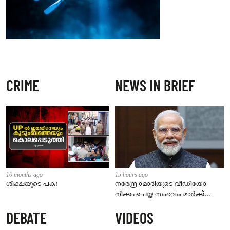
CRIME
NEWS IN BRIEF
10 months ago
15 hours ago
ശിക്ഷയുടെ പക!
നരേന്ദ്ര മോദിയുടെ വീഡിയോ
നീക്കം ചെയ്ത സംഭവം; മാർക്ക്
സക്കർബർഗ് മാപ്പ് പറയണം,
DEBATE
VIDEOS
മെറ്റയ്ക്ക് പാർലമെന്ററി സമിതിയുടെ
മുന്നറിയിപ്പ്