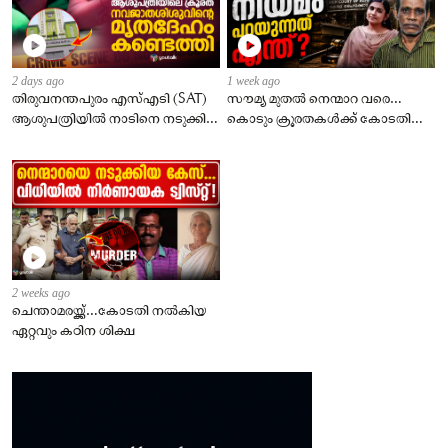
2 days ago
1 week ago
തിരുവനന്തപുരം എസ്എടി (SAT)
സൗമ്യ മുതൽ നെന്മാറ വരെ…
ആശുപത്രിയിൽ നാടിനെ നടുക്കിയ
കൊടും ക്രൂരതകൾക്ക് കോടതി
സംഭവം.
വിധിച്ചത്
2 weeks ago
ചെന്താമരയ്ക്ക്…കോടതി നൽകിയ
ഏറ്റവും കഠിന ശിക്ഷ