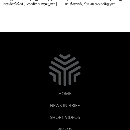
വേർതിരിവ് ; എവിടെ തുല്യത? |
സർക്കാർ; ₹14.40 കോടിയുടെ
‘സ്നേഹസാന്ത്വനം’
HOME
NEWS IN BRIEF
SHORT VIDEOS
VIDEOS