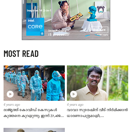
MOST READ
4 years ago
4 years ago
രാജ്യത്ത് കോവിഡ് കേസുകള്‍
വാവാ സുരേഷിന് വീട് നിര്‍മിക്കാന്‍
കുത്തനെ കുറയുന്നു; ഇന്ന് 27,409
ധാരണാപത്രമായി;
പുതിയ രോഗികള്‍, ടിപിആര്‍ 2.23 %
കുടുംബത്തിന്‍റെ
ഇഷ്ടാനുസരണം വീട് നിര്‍മിക്കും