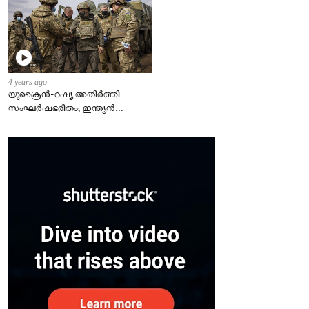
4 years ago
യുക്രൈന്‍-റഷ്യ അതിർത്തി
സംഘർഷഭരിതം; ഇന്ത്യന്‍
എംബസി