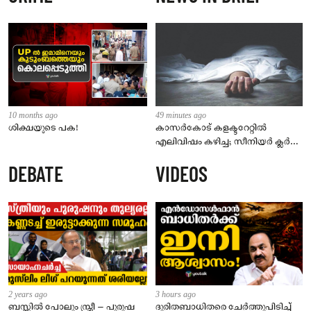
10 months ago
49 minutes ago
ശിക്ഷയുടെ പക!
കാസർകോട് കളക്ടറേറ്റിൽ
എലിവിഷം കഴിച്ച; സീനിയർ ക്ലർക്ക്
മരിച്ചു
DEBATE
VIDEOS
2 years ago
3 hours ago
ബസ്സിൽ പോലും സ്ത്രീ – പുരുഷ
ദുരിതബാധിതരെ ചേർത്തുപിടിച്ച്