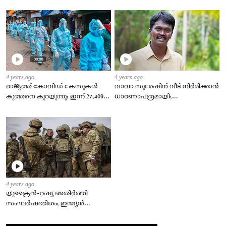
4 years ago
4 years ago
രാജ്യത്ത് കോവിഡ് കേസുകള്‍
വാവാ സുരേഷിന് വീട് നിര്‍മിക്കാന്‍
കുത്തനെ കുറയുന്നു; ഇന്ന് 27,409
ധാരണാപത്രമായി;
പുതിയ രോഗികള്‍, ടിപിആര്‍ 2.23 %
കുടുംബത്തിന്‍റെ
ഇഷ്ടാനുസരണം വീട് നിര്‍മിക്കും
4 years ago
യുക്രൈന്‍-റഷ്യ അതിർത്തി
സംഘർഷഭരിതം; ഇന്ത്യന്‍
എംബസി