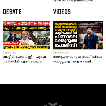
മുൻകരുതൽ എടുക്കുന്നതിൽ
സർക്കാർ പരാജയപ്പെട്ടെന്ന് വി
DEBATE
VIDEOS
എൻ വാസവൻ
2 years ago
2 minutes ago
ബസ്സിൽ പോലും സ്ത്രീ – പുരുഷ
ധൈര്യമുണ്ടോ? ഉമ്മ തരാം!” വിവാദ
വേർതിരിവ് ; എവിടെ തുല്യത? |
പോസ്റ്റുമായി ആയങ്കി; കളി
കടുപ്പിച്ച് പോലീസ്!