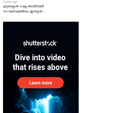
4 years ago
യുക്രൈന്‍-റഷ്യ അതിർത്തി
സംഘർഷഭരിതം; ഇന്ത്യന്‍
എംബസി