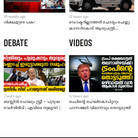
10 months ago
11 hours ago
ശിക്ഷയുടെ പക!
ഡോക്ടറില്ലാത്തത് ചോദ്യം ചെയ്തു;
കാസർകോട് ആശുപത്രി
ജീവനക്കാരുടെ പരാതിയിൽ
DEBATE
VIDEOS
നാട്ടുകാർക്കെതിരെ കേസ്
2 years ago
12 hours ago
ബസ്സിൽ പോലും സ്ത്രീ – പുരുഷ
ട്രംപിന്റെ ഹെലികോപ്റ്ററും
വേർതിരിവ് ; എവിടെ തുല്യത? |
പാസഞ്ചര്‍ വിമാനവും തൊട്ടടുത്ത്