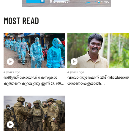
MOST READ
4 years ago
4 years ago
രാജ്യത്ത് കോവിഡ് കേസുകള്‍
വാവാ സുരേഷിന് വീട് നിര്‍മിക്കാന്‍
കുത്തനെ കുറയുന്നു; ഇന്ന് 27,409
ധാരണാപത്രമായി;
പുതിയ രോഗികള്‍, ടിപിആര്‍ 2.23 %
കുടുംബത്തിന്‍റെ
ഇഷ്ടാനുസരണം വീട് നിര്‍മിക്കും