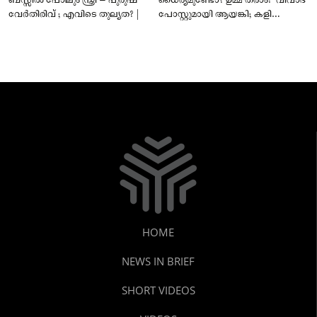
ബസ്സിൽ പോലും സ്ത്രീ – പുരുഷ
ധൈര്യമുണ്ടോ? ഉമ്മ തരാം!” വിവാദ
വേർതിരിവ് ; എവിടെ തുല്യത? |
പോസ്റ്റുമായി ആയങ്കി; കളി
കടുപ്പിച്ച് പോലീസ്!
HOME
NEWS IN BRIEF
SHORT VIDEOS