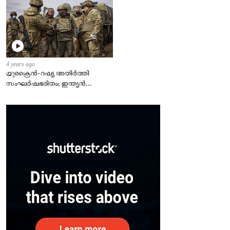
4 years ago
യുക്രൈന്‍-റഷ്യ അതിർത്തി
സംഘർഷഭരിതം; ഇന്ത്യന്‍
എംബസി