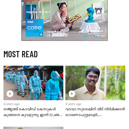
MOST READ
4 years ago
4 years ago
രാജ്യത്ത് കോവിഡ് കേസുകള്‍
വാവാ സുരേഷിന് വീട് നിര്‍മിക്കാന്‍
കുത്തനെ കുറയുന്നു; ഇന്ന് 27,409
ധാരണാപത്രമായി;
പുതിയ രോഗികള്‍, ടിപിആര്‍ 2.23 %
കുടുംബത്തിന്‍റെ
ഇഷ്ടാനുസരണം വീട് നിര്‍മിക്കും