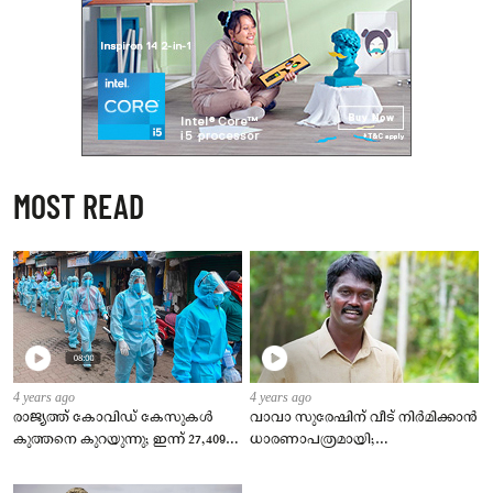
MOST READ
4 years ago
4 years ago
രാജ്യത്ത് കോവിഡ് കേസുകള്‍
വാവാ സുരേഷിന് വീട് നിര്‍മിക്കാന്‍
കുത്തനെ കുറയുന്നു; ഇന്ന് 27,409
ധാരണാപത്രമായി;
പുതിയ രോഗികള്‍, ടിപിആര്‍ 2.23 %
കുടുംബത്തിന്‍റെ
ഇഷ്ടാനുസരണം വീട് നിര്‍മിക്കും