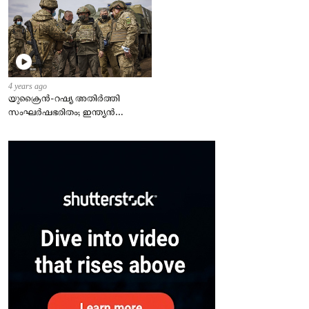
4 years ago
യുക്രൈന്‍-റഷ്യ അതിർത്തി
സംഘർഷഭരിതം; ഇന്ത്യന്‍
എംബസി