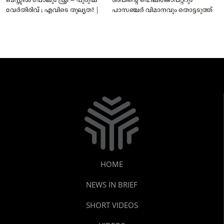
ബസ്സിൽ പോലും സ്ത്രീ – പുരുഷ
ട്രംപിന്റെ ഹെലികോപ്റ്ററും
വേർതിരിവ് ; എവിടെ തുല്യത? |
പാസഞ്ചര്‍ വിമാനവും തൊട്ടടുത്ത്
HOME
NEWS IN BRIEF
SHORT VIDEOS