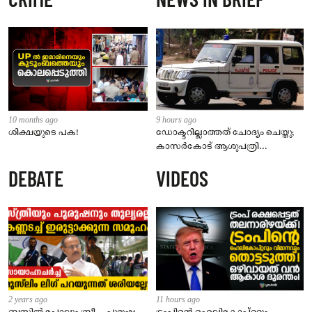
10 months ago
9 hours ago
ശിക്ഷയുടെ പക!
ഡോക്ടറില്ലാത്തത് ചോദ്യം ചെയ്തു;
കാസർകോട് ആശുപത്രി
ജീവനക്കാരുടെ പരാതിയിൽ
DEBATE
VIDEOS
നാട്ടുകാർക്കെതിരെ കേസ്
2 years ago
11 hours ago