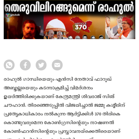
രാഹുൽ ഗാന്ധിയെയും എൻസി നേതാവ് ഫാറൂഖ്
അബ്ദുല്ലയെയും കടന്നാക്രമിച്ച് വിമർശനം
ഉയർത്തിരിക്കുകയാണ് കേന്ദ്രമന്ത്രി ശിവരാജ് സിങ്
ചൗഹാൻ. തിരഞ്ഞെടുപ്പിൽ വിജയിച്ചാൽ ജമ്മു കശ്മീരിന്
പ്രത്യേകാധികാരം നൽകുന്ന ആർട്ടിക്കിൾ 370 തിരികെ
കൊണ്ടുവരുമെന്ന കോൺഗ്രസിന്റെയും നാഷണൽ
കോൺഫറൻസിന്റെയും പ്രസ്താവനയ്‌ക്കെതിരെയാണ്