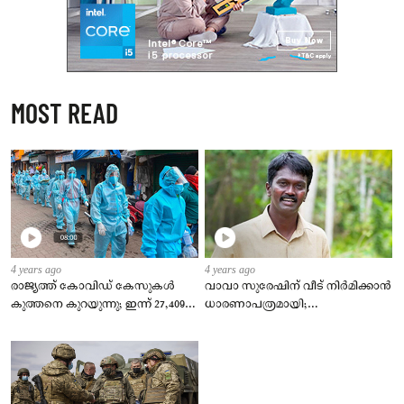
MOST READ
4 years ago
4 years ago
രാജ്യത്ത് കോവിഡ് കേസുകള്‍
വാവാ സുരേഷിന് വീട് നിര്‍മിക്കാന്‍
കുത്തനെ കുറയുന്നു; ഇന്ന് 27,409
ധാരണാപത്രമായി;
പുതിയ രോഗികള്‍, ടിപിആര്‍ 2.23 %
കുടുംബത്തിന്‍റെ
ഇഷ്ടാനുസരണം വീട് നിര്‍മിക്കും