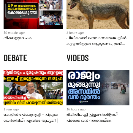
10 months ago
9 hours ago
ശിക്ഷയുടെ പക!
പിലിക്കോട് ജനവാസമേഖലയിൽ
കുറുനരിയുടെ ആക്രമണം; രണ്ട്
പേർക്ക് കടിയേറ്റു, ജാഗ്രതാ
DEBATE
VIDEOS
നിർദേശം നൽകി പഞ്ചായത്ത്
1 year ago
10 hours ago
ബസ്സിൽ പോലും സ്ത്രീ – പുരുഷ
ഭീതിയിലാഴ്ത്തി പ്രളയം!രാജ്യത്ത്
വേർതിരിവ് ; എവിടെ തുല്യത? |
പരക്കെ വൻ നാശനഷ്ടം.