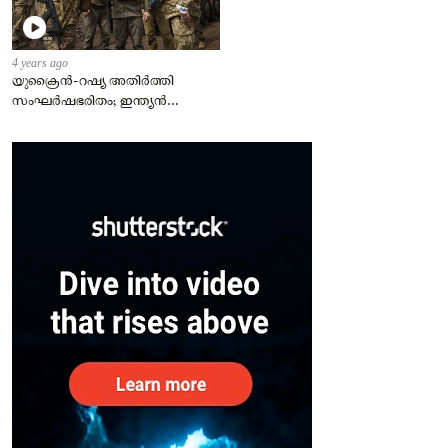
4 years ago
യുക്രൈന്‍-റഷ്യ അതിർത്തി
സംഘർഷഭരിതം; ഇന്ത്യന്‍
എംബസി