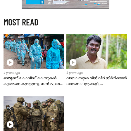
MOST READ
4 years ago
4 years ago
രാജ്യത്ത് കോവിഡ് കേസുകള്‍
വാവാ സുരേഷിന് വീട് നിര്‍മിക്കാന്‍
കുത്തനെ കുറയുന്നു; ഇന്ന് 27,409
ധാരണാപത്രമായി;
പുതിയ രോഗികള്‍, ടിപിആര്‍ 2.23 %
കുടുംബത്തിന്‍റെ
ഇഷ്ടാനുസരണം വീട് നിര്‍മിക്കും