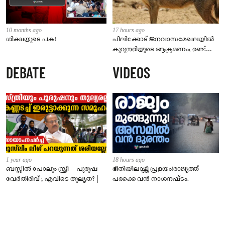
10 months ago
17 hours ago
ശിക്ഷയുടെ പക!
പിലിക്കോട് ജനവാസമേഖലയിൽ
കുറുനരിയുടെ ആക്രമണം; രണ്ട്
പേർക്ക് കടിയേറ്റു, ജാഗ്രതാ
DEBATE
VIDEOS
നിർദേശം നൽകി പഞ്ചായത്ത്
1 year ago
18 hours ago
ബസ്സിൽ പോലും സ്ത്രീ – പുരുഷ
ഭീതിയിലാഴ്ത്തി പ്രളയം!രാജ്യത്ത്
വേർതിരിവ് ; എവിടെ തുല്യത? |
പരക്കെ വൻ നാശനഷ്ടം.