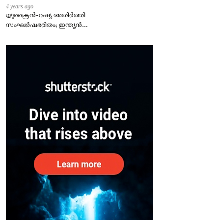
4 years ago
യുക്രൈന്‍-റഷ്യ അതിർത്തി
സംഘർഷഭരിതം; ഇന്ത്യന്‍
എംബസി