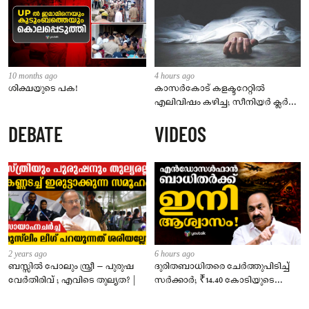
10 months ago
4 hours ago
ശിക്ഷയുടെ പക!
കാസർകോട് കളക്ടറേറ്റിൽ
എലിവിഷം കഴിച്ച; സീനിയർ ക്ലർക്ക്
മരിച്ചു
DEBATE
VIDEOS
2 years ago
6 hours ago
ബസ്സിൽ പോലും സ്ത്രീ – പുരുഷ
ദുരിതബാധിതരെ ചേർത്തുപിടിച്ച്
വേർതിരിവ് ; എവിടെ തുല്യത? |
സർക്കാർ; ₹14.40 കോടിയുടെ
‘സ്നേഹസാന്ത്വനം’