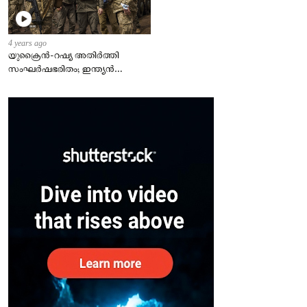
4 years ago
യുക്രൈന്‍-റഷ്യ അതിർത്തി
സംഘർഷഭരിതം; ഇന്ത്യന്‍
എംബസി