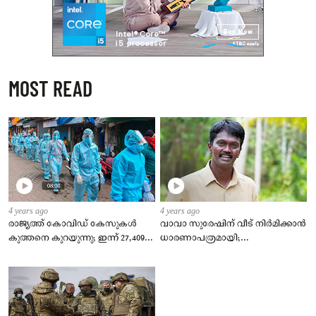
MOST READ
4 years ago
4 years ago
രാജ്യത്ത് കോവിഡ് കേസുകള്‍
വാവാ സുരേഷിന് വീട് നിര്‍മിക്കാന്‍
കുത്തനെ കുറയുന്നു; ഇന്ന് 27,409
ധാരണാപത്രമായി;
പുതിയ രോഗികള്‍, ടിപിആര്‍ 2.23 %
കുടുംബത്തിന്‍റെ
ഇഷ്ടാനുസരണം വീട് നിര്‍മിക്കും