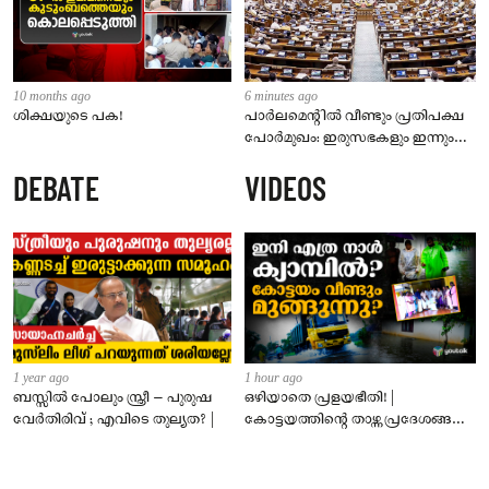
10 months ago
6 minutes ago
ശിക്ഷയുടെ പക!
പാർലമെന്റിൽ വീണ്ടും പ്രതിപക്ഷ
പോർമുഖം: ഇരുസഭകളും ഇന്നും
സ്തംഭിച്ചേക്കും; അമിത് ഷാ മറുപടി
DEBATE
VIDEOS
നൽകണമെന്ന് ആവശ്യം
1 year ago
1 hour ago
ബസ്സിൽ പോലും സ്ത്രീ – പുരുഷ
ഒഴിയാതെ പ്രളയഭീതി! |
വേർതിരിവ് ; എവിടെ തുല്യത? |
കോട്ടയത്തിന്റെ താഴ്ന്ന പ്രദേശങ്ങൾ
ഇപ്പോഴും വെള്ളത്തിനടിയിൽ!