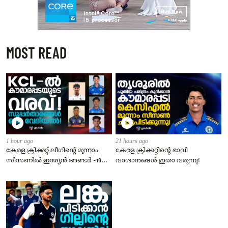
MOST READ
1 hour ago
21 hours ago
കേരള ക്രിക്കറ്റ് ലീഗിൻ്റെ മൂന്നാം
​കേരള ക്രിക്കറ്റിന്റെ ഭാവി
സീസണിൽ ഇന്ത്യൻ അണ്ടർ -19
വാഗ്ദാനങ്ങൾ ഇതാ വരുന്നു!
താരങ്ങളുടെ വമ്പൻ നിര
അണിനിരക്കുന്നു!