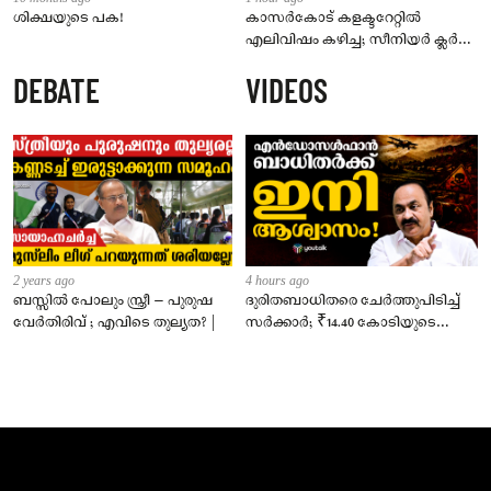
ശിക്ഷയുടെ പക!
കാസർകോട് കളക്ടറേറ്റിൽ
എലിവിഷം കഴിച്ച; സീനിയർ ക്ലർക്ക്
മരിച്ചു
DEBATE
VIDEOS
2 years ago
4 hours ago
ബസ്സിൽ പോലും സ്ത്രീ – പുരുഷ
ദുരിതബാധിതരെ ചേർത്തുപിടിച്ച്
വേർതിരിവ് ; എവിടെ തുല്യത? |
സർക്കാർ; ₹14.40 കോടിയുടെ
‘സ്നേഹസാന്ത്വനം’