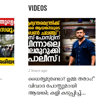
VIDEOS
2 hours ago
–
ധൈര്യമുണ്ടോ? ഉമ്മ തരാം!”
വിവാദ പോസ്റ്റുമായി
ആയങ്കി; കളി കടുപ്പിച്ച്
പോലീസ്!