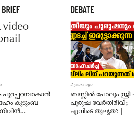
 BRIEF
DEBATE
go
2 years ago
െ പൂരപ്പറമ്പാകാൻ
ബസ്സിൽ പോലും സ്ത്രീ 
ലഹേം കുടുംബ
പുരുഷ വേർതിരിവ് ;
; നിവിൻ
എവിടെ തുല്യത? |
ൊപ്പം മമിതയും