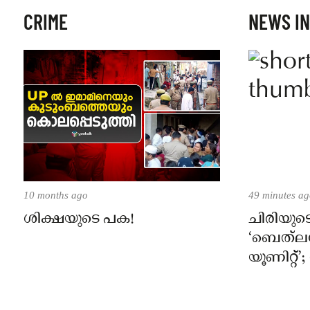
CRIME
NEWS IN
10 months ago
49 minutes a
ശിക്ഷയുടെ പക!
ചിരിയുട
‘ബെത്‌
യൂണിറ്റ്’
പോളിക്ക