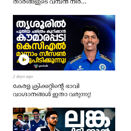
താരങ്ങളുടെ വമ്പൻ നിര
അണിനിരക്കുന്നു!
2 days ago
​കേരള ക്രിക്കറ്റിന്റെ ഭാവി
വാഗ്ദാനങ്ങൾ ഇതാ വരുന്നു!