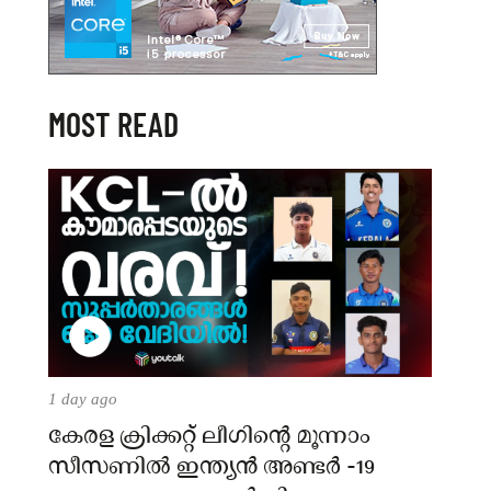
MOST READ
1 day ago
കേരള ക്രിക്കറ്റ് ലീഗിൻ്റെ മൂന്നാം
സീസണിൽ ഇന്ത്യൻ അണ്ടർ -19