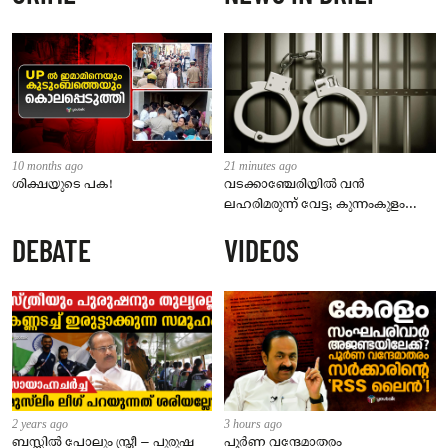
10 months ago
21 minutes ago
ശിക്ഷയുടെ പക!
വടക്കാഞ്ചേരിയിൽ വൻ
ലഹരിമരുന്ന് വേട്ട; കുന്നംകുളം
സ്വദേശി പിടിയിൽ
DEBATE
VIDEOS
2 years ago
3 hours ago
ബസ്സിൽ പോലും സ്ത്രീ – പുരുഷ
പൂർണ വന്ദേമാതരം