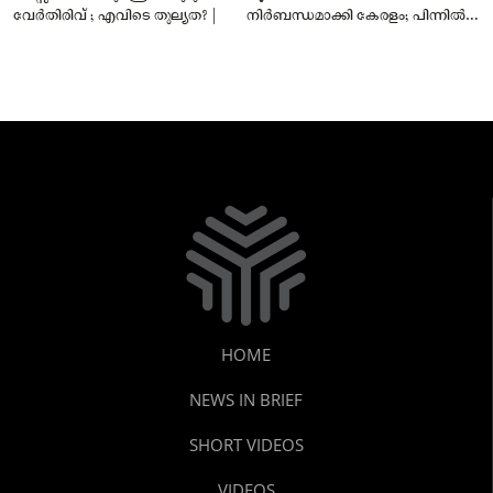
വേർതിരിവ് ; എവിടെ തുല്യത? |
നിർബന്ധമാക്കി കേരളം; പിന്നിൽ
സംഘപരിവാർ അജണ്ടയോ?
HOME
NEWS IN BRIEF
SHORT VIDEOS
VIDEOS