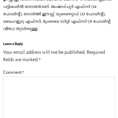
പട്ടികയിൽ ഒന്നാമതാണ്. ജംഷഡ്‌പൂർ എഫ്സി (34
പോയിന്റ്), നോർത്ത് ഈസ്റ്റ് യുണൈറ്റഡ് (32 പോയിൻ്റ്),
ബെംഗളൂരു എഫ്സി, മുംബൈ സിറ്റി എഫ്‌സി (31 പോയിന്റ്
വീതം) തുടർന്നുള്ള .
Leave a Reply
Your email address will not be published.
Required
fields are marked
*
Comment
*