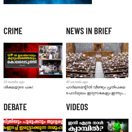
CRIME
NEWS IN BRIEF
10 months ago
40 seconds ago
ശിക്ഷയുടെ പക!
പാർലമെന്റിൽ വീണ്ടും പ്രതിപക്ഷ
പോർമുഖം: ഇരുസഭകളും ഇന്നും
സ്തംഭിച്ചേക്കും; അമിത് ഷാ മറുപടി
DEBATE
VIDEOS
നൽകണമെന്ന് ആവശ്യം