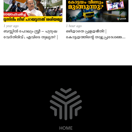
1 year ago
1 hour ago
ബസ്സിൽ പോലും സ്ത്രീ – പുരുഷ
ഒഴിയാതെ പ്രളയഭീതി! |
വേർതിരിവ് ; എവിടെ തുല്യത? |
കോട്ടയത്തിന്റെ താഴ്ന്ന പ്രദേശങ്ങൾ
ഇപ്പോഴും വെള്ളത്തിനടിയിൽ!
HOME