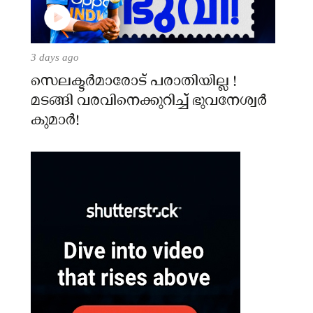
3 days ago
സെലക്ടർമാരോട് പരാതിയില്ല !
മടങ്ങി വരവിനെക്കുറിച്ച് ഭുവനേശ്വർ
കുമാർ!