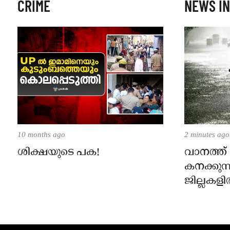
CRIME
NEWS IN
10 months ago
2 minutes ago
ശിക്ഷയുടെ പക!
വാനത്ത
കനക്കുന്ന
ജില്ലകളി
നാളെ എട്
ഓറഞ്ച് അ