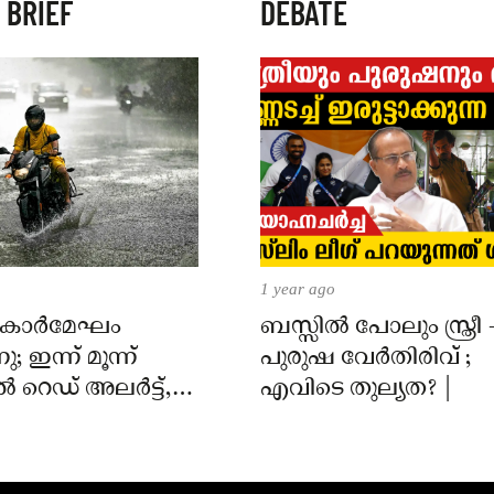
 BRIEF
DEBATE
1 year ago
് കാർമേഘം
ബസ്സിൽ പോലും സ്ത്രീ 
ു; ഇന്ന് മൂന്ന്
പുരുഷ വേർതിരിവ് ;
ൽ റെഡ് അലർട്ട്,
എവിടെ തുല്യത? |
ട് ജില്ലകളിൽ
ലർട്ട്