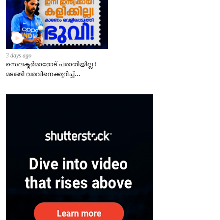
3 days ago
സെലക്ടർമാരോട് പരാതിയില്ല !
മടങ്ങി വരവിനെക്കുറിച്ച്
ഭുവനേശ്വർ കുമാർ!