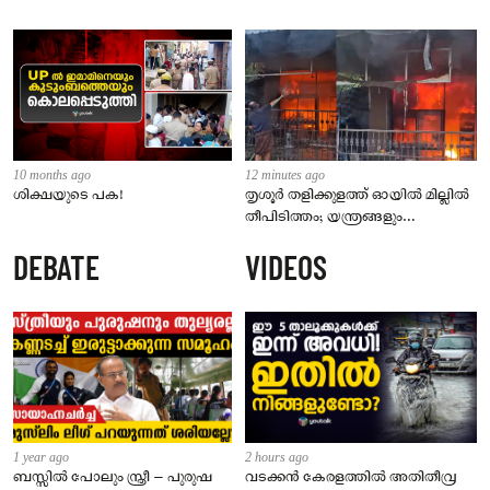
10 months ago
12 minutes ago
ശിക്ഷയുടെ പക!
തൃശൂർ തളിക്കുളത്ത് ഓയിൽ മില്ലിൽ
തീപിടിത്തം; യന്ത്രങ്ങളും
കൊപ്രയും വെളിച്ചെണ്ണയും
DEBATE
VIDEOS
കത്തിനശിച്ചു
1 year ago
2 hours ago
ബസ്സിൽ പോലും സ്ത്രീ – പുരുഷ
വടക്കൻ കേരളത്തിൽ അതിതീവ്ര