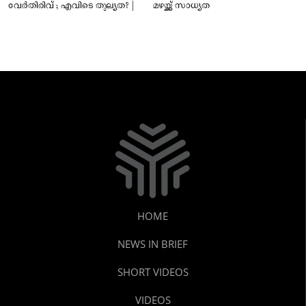
വേർതിരിവ് ; എവിടെ തുല്യത? |
മഴയ്ക്ക് സാധ്യത
HOME
NEWS IN BRIEF
SHORT VIDEOS
VIDEOS