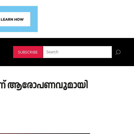
SUBSCRIBE
െന്ന് ആരോപണവുമായി