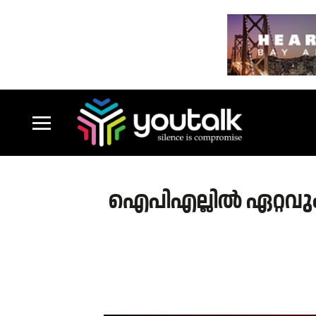
ഐപിഎല്ലില്‍ ഏറ്റ