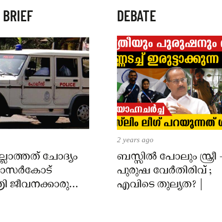
 BRIEF
DEBATE
2 years ago
്ലാത്തത് ചോദ്യം
ബസ്സിൽ പോലും സ്ത്രീ 
 കാസർകോട്
പുരുഷ വേർതിരിവ് ;
ി ജീവനക്കാരുടെ
എവിടെ തുല്യത? |
ിൽ
ാർക്കെതിരെ കേസ്