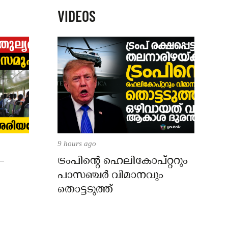
VIDEOS
9 hours ago
–
ട്രംപിന്റെ ഹെലികോപ്റ്ററും
പാസഞ്ചര്‍ വിമാനവും
തൊട്ടടുത്ത്