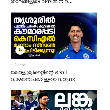
താരങ്ങളുടെ വമ്പൻ നിര
അണിനിരക്കുന്നു!
1 day ago
​കേരള ക്രിക്കറ്റിന്റെ ഭാവി
വാഗ്ദാനങ്ങൾ ഇതാ വരുന്നു!