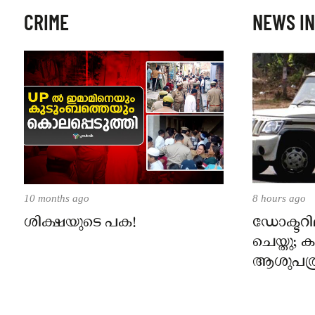
CRIME
NEWS IN
10 months ago
8 hours ago
ശിക്ഷയുടെ പക!
ഡോക്ടറില
ചെയ്തു;
ആശുപത്ര
പരാതിയ
നാട്ടുക