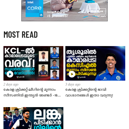
MOST READ
2 days ago
3 days ago
കേരള ക്രിക്കറ്റ് ലീഗിൻ്റെ മൂന്നാം
​കേരള ക്രിക്കറ്റിന്റെ ഭാവി
സീസണിൽ ഇന്ത്യൻ അണ്ടർ -19
വാഗ്ദാനങ്ങൾ ഇതാ വരുന്നു!
താരങ്ങളുടെ വമ്പൻ നിര
അണിനിരക്കുന്നു!