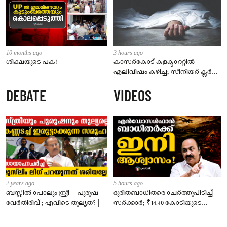
10 months ago
3 hours ago
ശിക്ഷയുടെ പക!
കാസർകോട് കളക്ടറേറ്റിൽ
എലിവിഷം കഴിച്ച; സീനിയർ ക്ലർക്ക്
മരിച്ചു
DEBATE
VIDEOS
2 years ago
5 hours ago
ബസ്സിൽ പോലും സ്ത്രീ – പുരുഷ
ദുരിതബാധിതരെ ചേർത്തുപിടിച്ച്
വേർതിരിവ് ; എവിടെ തുല്യത? |
സർക്കാർ; ₹14.40 കോടിയുടെ
‘സ്നേഹസാന്ത്വനം’