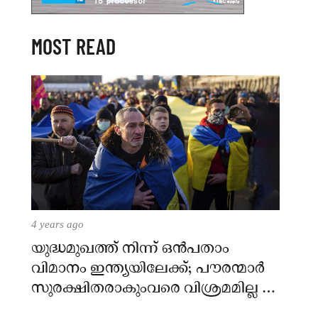
MOST READ
4 years ago
യുദ്ധമുഖത്ത് നിന്ന് ഒൻപതാം
വിമാനം ഇന്ത്യയിലേക്ക്; പൗരന്മാർ
സുരക്ഷിതരാകുംവരെ വിശ്രമമില്ല –
കേന്ദ്രം