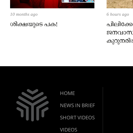
10 months ago
6 hours ago
ശിക്ഷയുടെ പക!
പിലിക്കോ
ജനവാസ
കുറുനരി
രണ്ട് പേർ
ജാഗ്രതാ
പഞ്ചായത
HOME
NEWS IN BRIEF
SHORT VIDEOS
VIDEOS