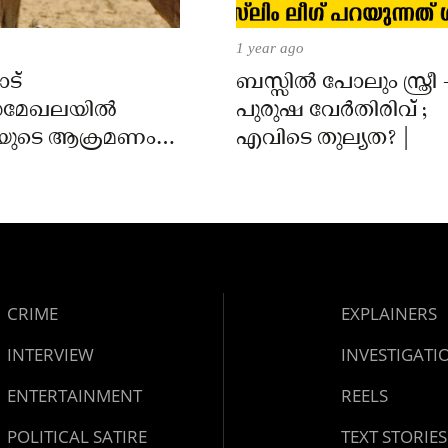
1 year ago
ട്
ബസ്സിൽ പോലും സ്ത്രീ 
മേഖലയിൽ
പുരുഷ വേർതിരിവ് ;
യുടെ ആക്രമണം;
എവിടെ തുല്യത? |
ക്ക് കടിയേറ്റു,
 നിർദേശം നൽകി
്ത്
CRIME
EXPLAINERS
INTERVIEW
INVESTIGATI
ENTERTAINMENT
REELS
POLITICAL SATIRE
TEXT STORIES