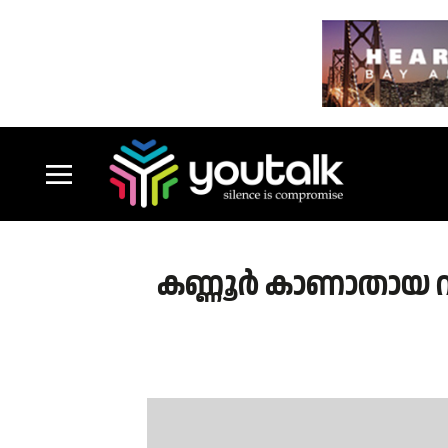
കണ്ണൂര്‍ കാണാതായ വി