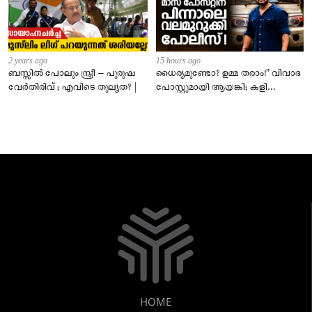
2 years ago
15 hours ago
ബസ്സിൽ പോലും സ്ത്രീ – പുരുഷ
ധൈര്യമുണ്ടോ? ഉമ്മ തരാം!” വിവാദ
വേർതിരിവ് ; എവിടെ തുല്യത? |
പോസ്റ്റുമായി ആയങ്കി; കളി
കടുപ്പിച്ച് പോലീസ്!
HOME