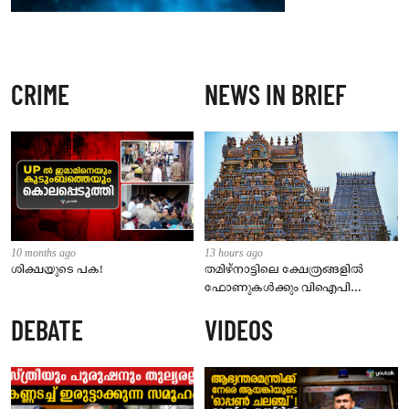
CRIME
NEWS IN BRIEF
10 months ago
13 hours ago
ശിക്ഷയുടെ പക!
തമിഴ്‌നാട്ടിലെ ക്ഷേത്രങ്ങളിൽ
ഫോണുകൾക്കും വിഐപി
ദർശനത്തിനും നിയന്ത്രണം;
DEBATE
VIDEOS
സെപ്റ്റംബർ 1 മുതൽ നിലവിൽ
വരും