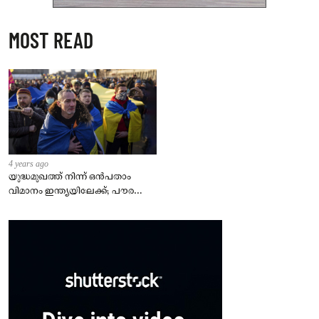
MOST READ
4 years ago
യുദ്ധമുഖത്ത് നിന്ന് ഒൻപതാം
വിമാനം ഇന്ത്യയിലേക്ക്; പൗരന്മാർ
സുരക്ഷിതരാകുംവരെ വിശ്രമമില്ല
– കേന്ദ്രം