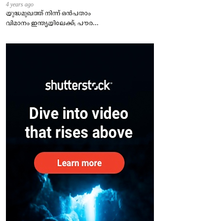
4 years ago
യുദ്ധമുഖത്ത് നിന്ന് ഒൻപതാം
വിമാനം ഇന്ത്യയിലേക്ക്; പൗരന്മാർ
സുരക്ഷിതരാകുംവരെ വിശ്രമമില്ല
– കേന്ദ്രം