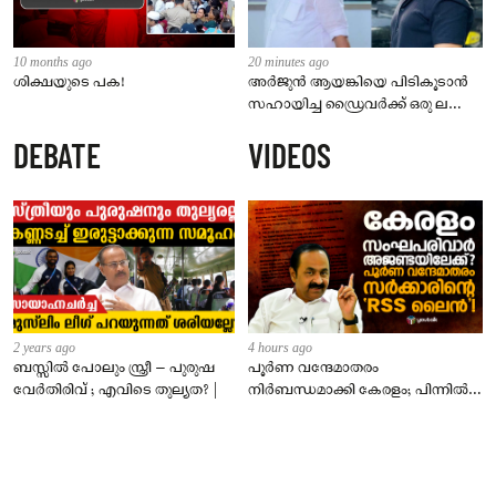
10 months ago
20 minutes ago
ശിക്ഷയുടെ പക!
അർജുൻ ആയങ്കിയെ പിടികൂടാൻ
സഹായിച്ച ഡ്രൈവർക്ക് ഒരു ലക്ഷം
രൂപ പാരിതോഷികം; രമേശ്
DEBATE
VIDEOS
ചെന്നിത്തല
2 years ago
4 hours ago
ബസ്സിൽ പോലും സ്ത്രീ – പുരുഷ
പൂർണ വന്ദേമാതരം
വേർതിരിവ് ; എവിടെ തുല്യത? |
നിർബന്ധമാക്കി കേരളം; പിന്നിൽ
സംഘപരിവാർ അജണ്ടയോ?