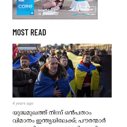
MOST READ
4 years ago
യുദ്ധമുഖത്ത് നിന്ന് ഒൻപതാം
വിമാനം ഇന്ത്യയിലേക്ക്; പൗരന്മാർ