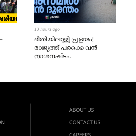
13 hours ago
–
ഭീതിയിലാഴ്ത്തി പ്രളയം!
രാജ്യത്ത് പരക്കെ വൻ
നാശനഷ്ടം.
ABOUT US
ON
CONTACT US
CAREERS