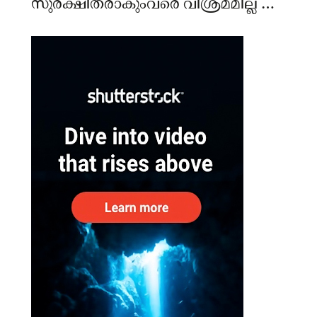
സുരക്ഷിതരാകുംവരെ വിശ്രമമില്ല –
കേന്ദ്രം