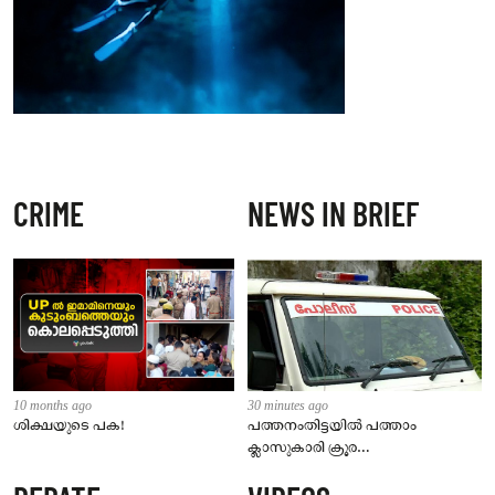
CRIME
NEWS IN BRIEF
10 months ago
30 minutes ago
ശിക്ഷയുടെ പക!
പത്തനംതിട്ടയിൽ പത്താം
ക്ലാസുകാരി ക്രൂര
പീഡനത്തിനിരയായി; അച്ഛനടക്കം
ഏഴ് പേർക്കെതിരെ കേസ്, രണ്ട്