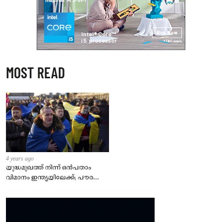
MOST READ
4 years ago
യുദ്ധമുഖത്ത് നിന്ന് ഒൻപതാം
വിമാനം ഇന്ത്യയിലേക്ക്; പൗരന്മാർ
സുരക്ഷിതരാകുംവരെ വിശ്രമമില്ല
– കേന്ദ്രം