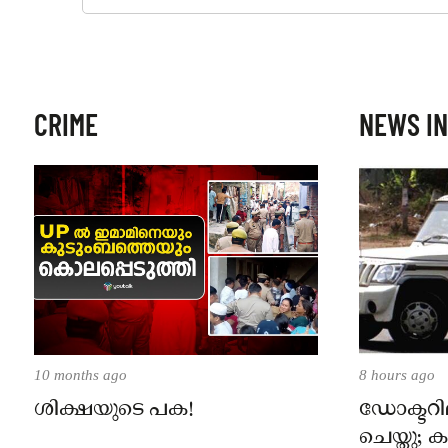
CRIME
NEWS IN
10 months ago
8 hours ago
ശിക്ഷയുടെ പക!
ഡോക്ടറില
ചെയ്തു;