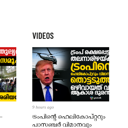
VIDEOS
9 hours ago
–
ട്രംപിന്റെ ഹെലികോപ്റ്ററും
പാസഞ്ചര്‍ വിമാനവും