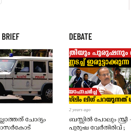
 BRIEF
DEBATE
2 years ago
്ലാത്തത് ചോദ്യം
ബസ്സിൽ പോലും സ്ത്രീ 
 കാസർകോട്
പുരുഷ വേർതിരിവ് ;