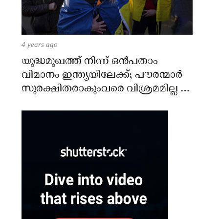
4 years ago
യുദ്ധമുഖത്ത് നിന്ന് ഒൻപതാം
വിമാനം ഇന്ത്യയിലേക്ക്; പൗരന്മാർ
സുരക്ഷിതരാകുംവരെ വിശ്രമമില്ല –
കേന്ദ്രം