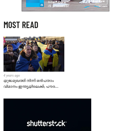
MOST READ
4 years ago
യുദ്ധമുഖത്ത് നിന്ന് ഒൻപതാം
വിമാനം ഇന്ത്യയിലേക്ക്; പൗരന്മാർ
സുരക്ഷിതരാകുംവരെ വിശ്രമമില്ല
– കേന്ദ്രം