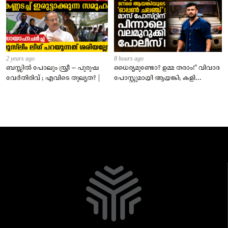
2 years ago
8 hours ago
ബസ്സിൽ പോലും സ്ത്രീ – പുരുഷ
ധൈര്യമുണ്ടോ? ഉമ്മ തരാം!” വിവാദ
വേർതിരിവ് ; എവിടെ തുല്യത? |
പോസ്റ്റുമായി ആയങ്കി; കളി
കടുപ്പിച്ച് പോലീസ്!