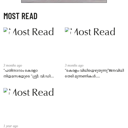
MOST READ
3 months ago
3 months ago
“പതിനാറാം കേരളാ
“കേരളം വിധിയെഴുതുന്നു”ജനവിധി
നിയമസഭയുടെ “ശ്രീ. വി.ഡി
തേടി മുന്നണികൾ….
സതീശൻ നയിക്കുന്ന
മന്ത്രിസഭയുടെ സത്യപ്രതിജ്ഞാ
ചടങ്ങ്
1 year ago