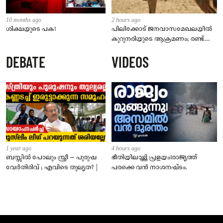
10 months ago
2 hours ago
ശിക്ഷയുടെ പക!
പിലിക്കോട് ജനവാസമേഖലയിൽ
കുറുനരിയുടെ ആക്രമണം; രണ്ട്
പേർക്ക് കടിയേറ്റു, ജാഗ്രതാ
DEBATE
VIDEOS
നിർദേശം നൽകി പഞ്ചായത്ത്
1 year ago
4 hours ago
ബസ്സിൽ പോലും സ്ത്രീ – പുരുഷ
ഭീതിയിലാഴ്ത്തി പ്രളയം!രാജ്യത്ത്
വേർതിരിവ് ; എവിടെ തുല്യത? |
പരക്കെ വൻ നാശനഷ്ടം.