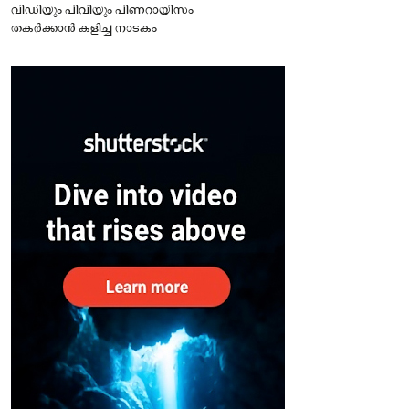
വിഡിയും പിവിയും പിണറായിസം
തകർക്കാൻ കളിച്ച നാടകം