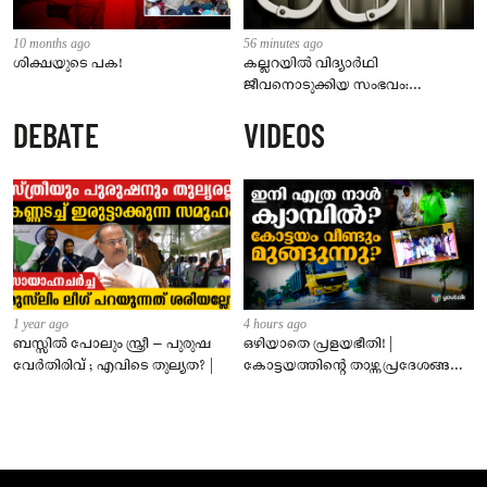
10 months ago
56 minutes ago
ശിക്ഷയുടെ പക!
കല്ലറയിൽ വിദ്യാർഥി
ജീവനൊടുക്കിയ സംഭവം:
58കാരനെതിരെ പോക്സോ കേസ്;
DEBATE
VIDEOS
പ്രതി റിമാൻഡിൽ
1 year ago
4 hours ago
ബസ്സിൽ പോലും സ്ത്രീ – പുരുഷ
ഒഴിയാതെ പ്രളയഭീതി! |
വേർതിരിവ് ; എവിടെ തുല്യത? |
കോട്ടയത്തിന്റെ താഴ്ന്ന പ്രദേശങ്ങൾ
ഇപ്പോഴും വെള്ളത്തിനടിയിൽ!