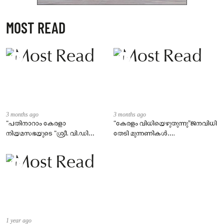
MOST READ
3 months ago
3 months ago
“പതിനാറാം കേരളാ
“കേരളം വിധിയെഴുതുന്നു”ജനവിധി
നിയമസഭയുടെ “ശ്രീ. വി.ഡി
തേടി മുന്നണികൾ….
സതീശൻ നയിക്കുന്ന
മന്ത്രിസഭയുടെ സത്യപ്രതിജ്ഞാ
ചടങ്ങ്
1 year ago