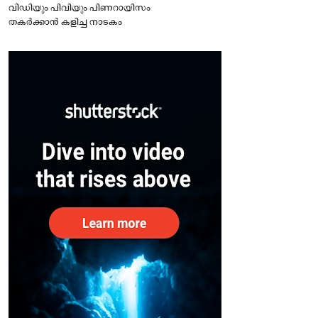
വിഡിയും പിവിയും പിണറായിസം
തകർക്കാൻ കളിച്ച നാടകം