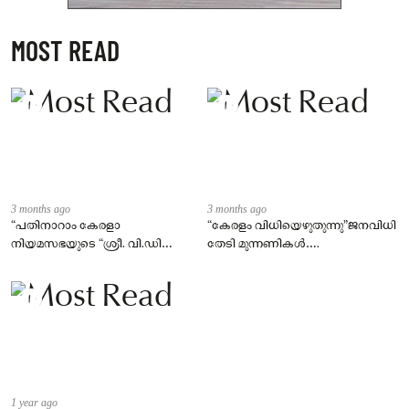
MOST READ
3 months ago
3 months ago
“പതിനാറാം കേരളാ
“കേരളം വിധിയെഴുതുന്നു”ജനവിധി
നിയമസഭയുടെ “ശ്രീ. വി.ഡി
തേടി മുന്നണികൾ….
സതീശൻ നയിക്കുന്ന
മന്ത്രിസഭയുടെ സത്യപ്രതിജ്ഞാ
ചടങ്ങ്
1 year ago