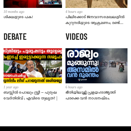
10 months ago
4 hours ago
ശിക്ഷയുടെ പക!
പിലിക്കോട് ജനവാസമേഖലയിൽ
കുറുനരിയുടെ ആക്രമണം; രണ്ട്
പേർക്ക് കടിയേറ്റു, ജാഗ്രതാ
DEBATE
VIDEOS
നിർദേശം നൽകി പഞ്ചായത്ത്
1 year ago
6 hours ago
ബസ്സിൽ പോലും സ്ത്രീ – പുരുഷ
ഭീതിയിലാഴ്ത്തി പ്രളയം!രാജ്യത്ത്
വേർതിരിവ് ; എവിടെ തുല്യത? |
പരക്കെ വൻ നാശനഷ്ടം.