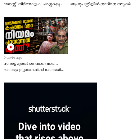
അറസ്റ്റ്: നിർണായക ചാറ്റുകളും
ആശുപത്രിയിൽ നാടിനെ നടുക്കിയ
ചിത്രങ്ങളും അന്വേഷണ
സംഭവം.
സംഘത്തിന്.
2 weeks ago
സൗമ്യ മുതൽ നെന്മാറ വരെ…
കൊടും ക്രൂരതകൾക്ക് കോടതി
വിധിച്ചത്