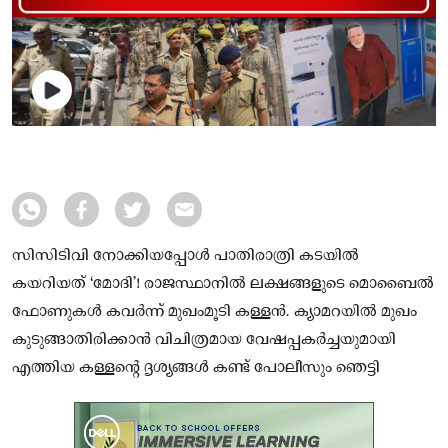
സിസിടിവി നോക്കിയപ്പോൾ പാതിരാത്രി കടയിൽ
കയറിയത് ‘മോദി’! രാജസ്ഥാനിൽ ലക്ഷങ്ങളുടെ മൊബൈൽ
ഫോണുകൾ കവർന്ന് മുഖംമൂടി കള്ളൻ. ക്യാമറയിൽ മുഖം
കുടുങ്ങാതിരിക്കാൻ വിചിത്രമായ വേഷപ്പകർച്ചയുമായി
എത്തിയ കള്ളന്റെ ദൃശ്യങ്ങൾ കണ്ട് പോലീസും ഞെട്ടി