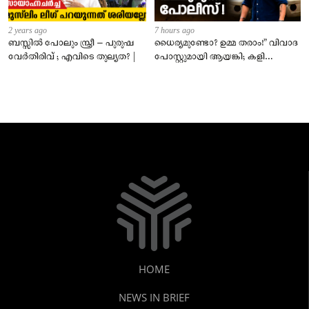
2 years ago
7 hours ago
ബസ്സിൽ പോലും സ്ത്രീ – പുരുഷ
ധൈര്യമുണ്ടോ? ഉമ്മ തരാം!” വിവാദ
വേർതിരിവ് ; എവിടെ തുല്യത? |
പോസ്റ്റുമായി ആയങ്കി; കളി
കടുപ്പിച്ച് പോലീസ്!
HOME
NEWS IN BRIEF