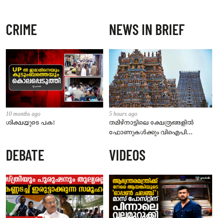
CRIME
NEWS IN BRIEF
10 months ago
5 hours ago
ശിക്ഷയുടെ പക!
തമിഴ്‌നാട്ടിലെ ക്ഷേത്രങ്ങളിൽ
ഫോണുകൾക്കും വിഐപി
ദർശനത്തിനും നിയന്ത്രണം;
DEBATE
VIDEOS
സെപ്റ്റംബർ 1 മുതൽ നിലവിൽ
വരും