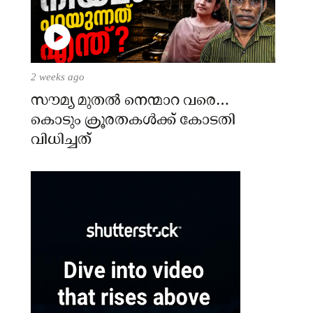
2 weeks ago
സൗമ്യ മുതൽ നെന്മാറ വരെ…
കൊടും ക്രൂരതകൾക്ക് കോടതി
വിധിച്ചത്