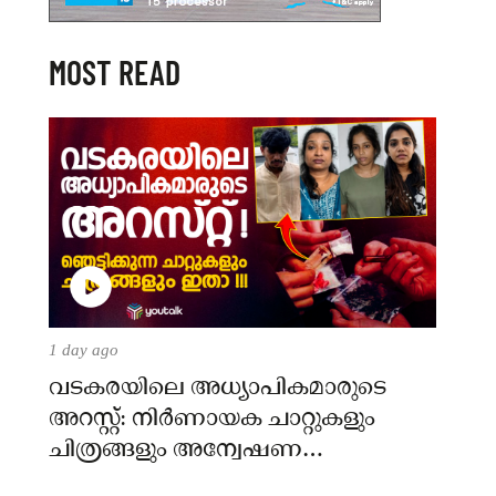
MOST READ
1 day ago
വടകരയിലെ അധ്യാപികമാരുടെ
അറസ്റ്റ്: നിർണായക ചാറ്റുകളും
ചിത്രങ്ങളും അന്വേഷണ
സംഘത്തിന്.