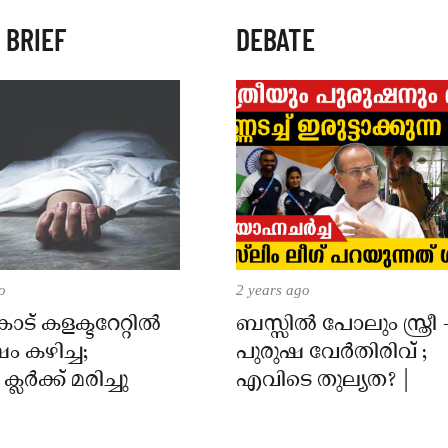
 BRIEF
DEBATE
o
2 years ago
് കളക്ടറേറ്റിൽ
ബസ്സിൽ പോലും സ്ത്രീ 
 കഴിച്ച;
പുരുഷ വേർതിരിവ് ;
ലർക്ക് മരിച്ചു
എവിടെ തുല്യത? |