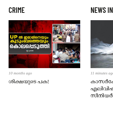
CRIME
NEWS IN
10 months ago
11 minutes ag
ശിക്ഷയുടെ പക!
കാസർകോട
എലിവിഷം
സീനിയർ ക്