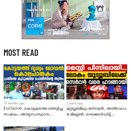
MOST READ
10 months ago
2 years ago
Exclusive : കോട്ടയത്തെ ഞെട്ടിച്ച
യൂട്യൂബിലും ഒന്നാമൻ.. അതിവേഗം
സംഭവം ; അന്യസംസ്ഥാന
15 മില്യൺ.. റെക്കോർഡിട്ട്
തൊഴിലാളി ഭാര്യയോട് ചെയ്തത്..
റോണോ