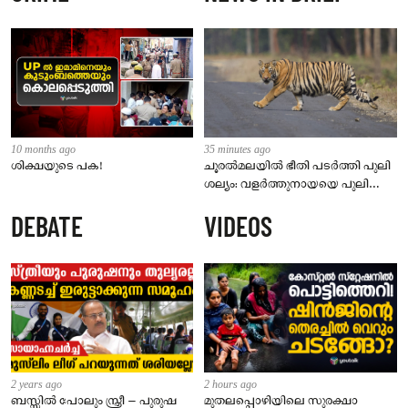
10 months ago
35 minutes ago
ശിക്ഷയുടെ പക!
ചൂരൽമലയിൽ ഭീതി പടർത്തി പുലി
ശല്യം: വളർത്തുനായയെ പുലി
പിടിച്ചു; അടിയന്തരമായി കൂട്
DEBATE
VIDEOS
സ്ഥാപിക്കണമെന്ന് നാട്ടുകാർ
2 years ago
2 hours ago
ബസ്സിൽ പോലും സ്ത്രീ – പുരുഷ
മുതലപ്പൊഴിയിലെ സുരക്ഷാ