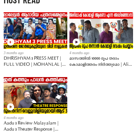
3 months ago
4 months ago
DHRISHYAM 3 PRESS MEET |
മാസത്തിൽ 10000 രൂപ തരാം
FULL VIDEO | MOHANLAL |
കോമാളിത്തരം നിർത്തുമോ | Alin
JEETHU JOSEPH | ANTONY
jose Perera | Birthday wish
PERUMBAVOOR
4 months ago
Aadu 3 Review Malayalam |
Aadu 3 Theater Response |
Jayasurya | midhun manuel