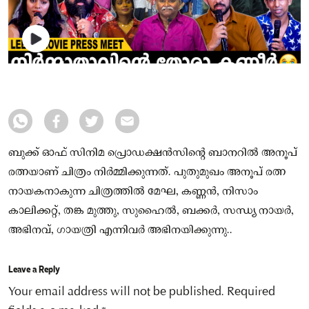
ബുക്ക് ഓഫ് സിനിമ പ്രൊഡക്ഷൻസിന്റെ ബാനറിൽ അനൂപ്
രത്നയാണ് ചിത്രം നിർമ്മിക്കുന്നത്. പുതുമുഖം അനൂപ് രത്ന
നായകനാകുന്ന ചിത്രത്തിൽ മേഘ, കണ്ണൻ, നിസാം
കാലിക്കറ്റ്, തങ്ക മുത്തു, സുഹൈൽ, ബക്കർ, സന്ധ്യ നായർ,
അഭിനവ്, ഗായത്രി എന്നിവർ അഭിനയിക്കുന്നു..
Leave a Reply
Your email address will not be published.
Required