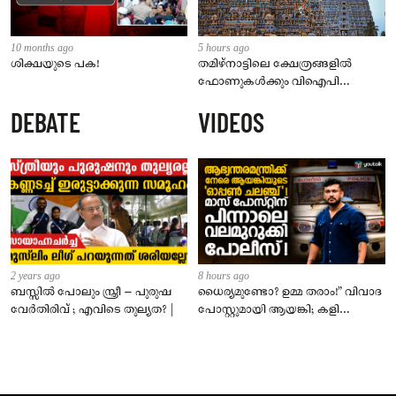
10 months ago
5 hours ago
ശിക്ഷയുടെ പക!
തമിഴ്‌നാട്ടിലെ ക്ഷേത്രങ്ങളിൽ
ഫോണുകൾക്കും വിഐപി
ദർശനത്തിനും നിയന്ത്രണം;
DEBATE
VIDEOS
സെപ്റ്റംബർ 1 മുതൽ നിലവിൽ
വരും
2 years ago
8 hours ago
ബസ്സിൽ പോലും സ്ത്രീ – പുരുഷ
ധൈര്യമുണ്ടോ? ഉമ്മ തരാം!” വിവാദ
വേർതിരിവ് ; എവിടെ തുല്യത? |
പോസ്റ്റുമായി ആയങ്കി; കളി
കടുപ്പിച്ച് പോലീസ്!