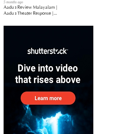
5 months ago
Aadu 3 Review Malayalam |
Aadu 3 Theater Response |
Jayasurya | midhun manuel
Thomas