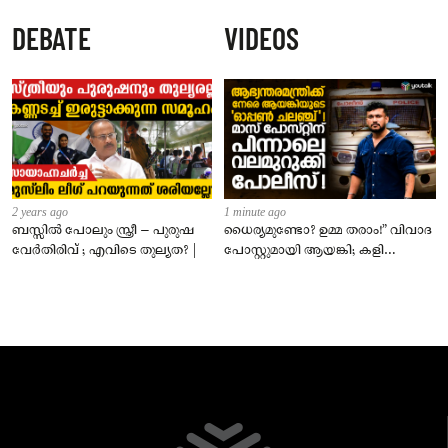
സർക്കാർ പരാജയപ്പെട്ടെന്ന് വി
DEBATE
VIDEOS
എൻ വാസവൻ
2 years ago
1 minute ago
ബസ്സിൽ പോലും സ്ത്രീ – പുരുഷ
ധൈര്യമുണ്ടോ? ഉമ്മ തരാം!” വിവാദ
വേർതിരിവ് ; എവിടെ തുല്യത? |
പോസ്റ്റുമായി ആയങ്കി; കളി
കടുപ്പിച്ച് പോലീസ്!