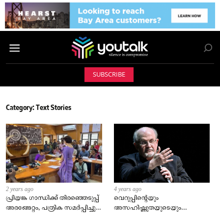
SUBSCRIBE
Category:
Text Stories
2 years ago
4 years ago
പ്രിയങ്ക ഗാന്ധിക്ക് തിരഞ്ഞെടുപ്പ്‌
വെറുപ്പിന്റെയും
അരങ്ങേറ്റം, പത്രിക സമര്‍പ്പിച്ചു;
അസഹിഷ്ണുതയുടെയും
സാക്ഷിയായി മകനും
പ്രത്യയശാസ്ത്രം