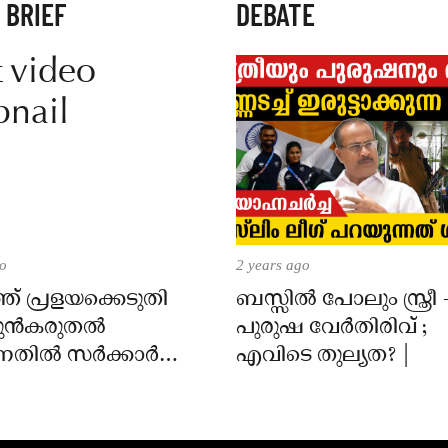
 BRIEF
DEBATE
go
2 years ago
ത് പ്രളയക്കെടുതി
ബസ്സിൽ പോലും സ്ത്രീ 
 മുൻകരുതൽ
പുരുഷ വേർതിരിവ് ;
ന്നതിൽ സർക്കാർ
എവിടെ തുല്യത? |
െട്ടെന്ന് വി എൻ
ൻ