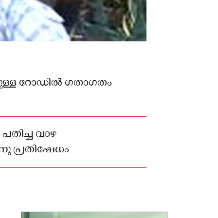
ന്നിലുള്ള റോഡിൽ ഗതാഗതം
രം പതിച്ച വാഴ
്നു പ്രതിഷേധം