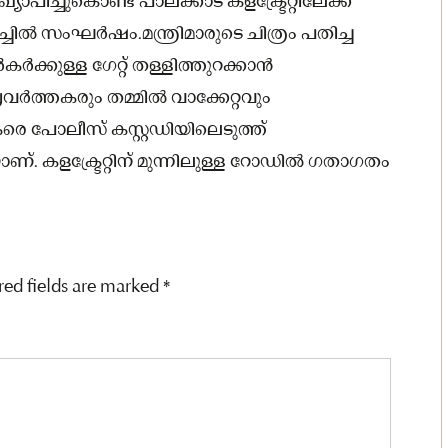
ാപിച്ചുകൊണ്ട് പാലക്കാട് കളക്ട്രേറ്റിലേക്ക്
ചിൽ സംഘർഷം.മന്ത്രിമാരുടെ ചിത്രം പതിച്ച
ർക്കുള്ള ഗേറ്റ് തള്ളിത്തുറക്കാൻ
വർത്തകരും തമ്മിൽ വാക്കേറ്റവും
െ പോലീസ് കസ്റ്റഡിയിലെടുത്ത്
. കളക്ട്രേറ്റിന് മുന്നിലുള്ള റോഡിൽ ഗതാഗതം
red fields are marked
*