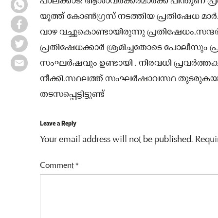
പാലക്കാട്: ആശാവർക്കർമാർക്ക് പിന്തുണ പ്രഖ്യ
യൂത്ത് കോൺഗ്രസ് നടത്തിയ പ്രതിഷേധ മാർച്
വാഴ വച്ചുകൊണ്ടായിരുന്നു പ്രതിഷേധം.സന്ദർക
പ്രതിഷേധക്കാർ ശ്രമിച്ചതോടെ പോലീസും പ്ര
സംഘർഷവും ഉണ്ടായി . നിരവധി പ്രവർത്തകര
നീക്കി.സ്ഥലത്ത് സംഘർഷാവസ്ഥ തുടരുകയാണ്
തടസപ്പെട്ടിട്ടുണ്ട്
Leave a Reply
Your email address will not be published.
Requi
Comment
*