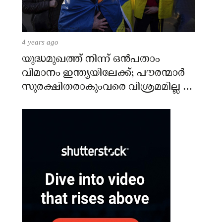
4 years ago
യുദ്ധമുഖത്ത് നിന്ന് ഒൻപതാം
വിമാനം ഇന്ത്യയിലേക്ക്; പൗരന്മാർ
സുരക്ഷിതരാകുംവരെ വിശ്രമമില്ല –
കേന്ദ്രം