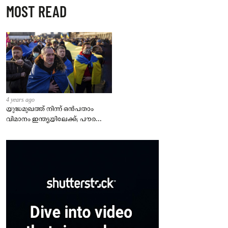
MOST READ
4 years ago
യുദ്ധമുഖത്ത് നിന്ന് ഒൻപതാം
വിമാനം ഇന്ത്യയിലേക്ക്; പൗരന്മാർ
സുരക്ഷിതരാകുംവരെ വിശ്രമമില്ല
– കേന്ദ്രം