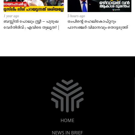
1 year ago
5 hours ago
ബസ്സിൽ പോലും സ്ത്രീ – പുരുഷ
ട്രംപിന്റെ ഹെലികോപ്റ്ററും
വേർതിരിവ് ; എവിടെ തുല്യത? |
പാസഞ്ചര്‍ വിമാനവും തൊട്ടടുത്ത്
HOME
NEWS IN BRIEF