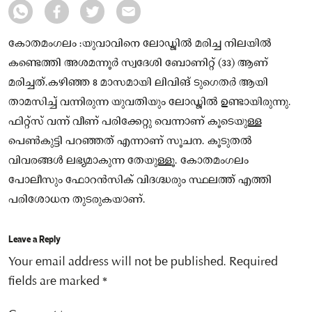
കോതമംഗലം :യുവാവിനെ ലോഡ്ജിൽ മരിച്ച നിലയിൽ
കണ്ടെത്തി അശമന്നൂർ സ്വദേശി ബോണിറ്റ് (33) ആണ്
മരിച്ചത്.കഴിഞ്ഞ 8 മാസമായി ലിവിങ് ടുഗെതർ ആയി
താമസിച്ച് വന്നിരുന്ന യുവതിയും ലോഡ്ജിൽ ഉണ്ടായിരുന്നു.
ഫിറ്റ്സ് വന്ന് വീണ് പരിക്കേറ്റു വെന്നാണ് കൂടെയുള്ള
പെൺകുട്ടി പറഞ്ഞത് എന്നാണ് സൂചന. കൂടുതൽ
വിവരങ്ങൾ ലഭ്യമാകുന്ന തേയുള്ളൂ. കോതമംഗലം
പോലീസും ഫോറൻസിക് വിദഗ്ദ്ധരും സ്ഥലത്ത് എത്തി
പരിശോധന തുടരുകയാണ്.
Leave a Reply
Your email address will not be published.
Required
fields are marked
*