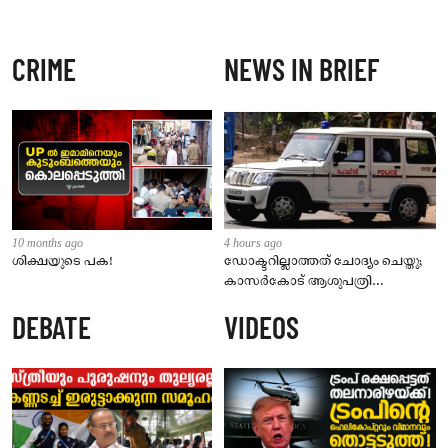
CRIME
NEWS IN BRIEF
10 months ago
4 hours ago
ശിക്ഷയുടെ പക!
ഡോക്ടറില്ലാത്തത് ചോദ്യം ചെയ്തു;
കാസർകോട് ആശുപത്രി
ജീവനക്കാരുടെ പരാതിയിൽ
DEBATE
VIDEOS
നാട്ടുകാർക്കെതിരെ കേസ്