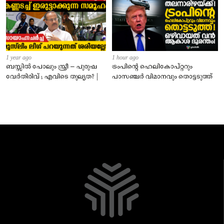
1 year ago
1 hour ago
ബസ്സിൽ പോലും സ്ത്രീ – പുരുഷ
ട്രംപിന്റെ ഹെലികോപ്റ്ററും
വേർതിരിവ് ; എവിടെ തുല്യത? |
പാസഞ്ചര്‍ വിമാനവും തൊട്ടടുത്ത്