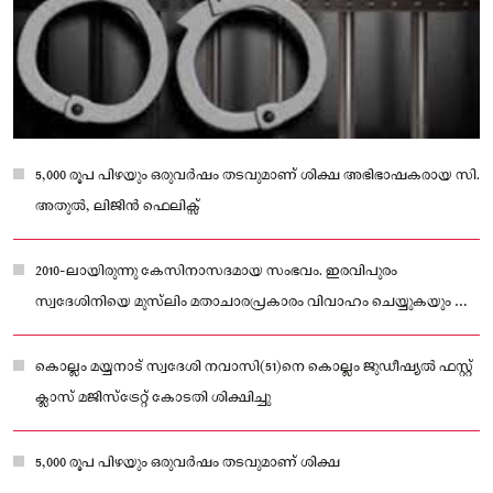
5,000 രൂപ പിഴയും ഒരുവർഷം തടവുമാണ് ശിക്ഷ അഭിഭാഷകരായ സി.
അതുൽ, ലിജിൻ ഫെലിക്സ്
2010-ലായിരുന്നു കേസിനാസദമായ സംഭവം. ഇരവിപുരം
സ്വദേശിനിയെ മുസ്‌ലിം മതാചാരപ്രകാരം വിവാഹം ചെയ്യുകയും ഈ
ബന്ധം നിലനിൽക്കെ സ്പെഷ്യൽ മാര്യേജ് ആക്‌ട് പ്രകാരം മറ്റൊരു
സ്ത്രീയെ വിവാഹം കഴിക്കുകയും ചെയ്തു
കൊല്ലം മയ്യനാട് സ്വദേശി നവാസി(51)നെ കൊല്ലം ജുഡീഷ്യൽ ഫസ്റ്റ്
ക്ലാസ് മജി‌സ്ട്രേറ്റ് കോടതി ശിക്ഷിച്ചു
5,000 രൂപ പിഴയും ഒരുവർഷം തടവുമാണ് ശിക്ഷ