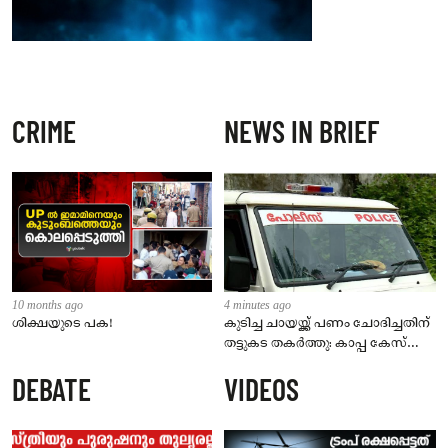
CRIME
NEWS IN BRIEF
10 months ago
4 minutes ago
ശിക്ഷയുടെ പക!
കുടിച്ച ചായയ്ക്ക് പണം ചോദിച്ചതിന്
തട്ടുകട തകർത്തു: കാപ്പ കേസ്
പ്രതി പിടിയിൽ; സംഭവം തിരൂരിൽ
DEBATE
VIDEOS