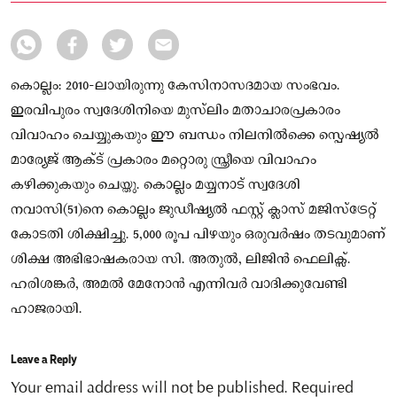
കൊല്ലം: 2010-ലായിരുന്നു കേസിനാസദമായ സംഭവം.
ഇരവിപുരം സ്വദേശിനിയെ മുസ്‌ലിം മതാചാരപ്രകാരം
വിവാഹം ചെയ്യുകയും ഈ ബന്ധം നിലനിൽക്കെ സ്പെഷ്യൽ
മാര്യേജ് ആക്‌ട് പ്രകാരം മറ്റൊരു സ്ത്രീയെ വിവാഹം
കഴിക്കുകയും ചെയ്തു. കൊല്ലം മയ്യനാട് സ്വദേശി
നവാസി(51)നെ കൊല്ലം ജുഡീഷ്യൽ ഫസ്റ്റ് ക്ലാസ് മജി‌സ്ട്രേറ്റ്
കോടതി ശിക്ഷിച്ചു. 5,000 രൂപ പിഴയും ഒരുവർഷം തടവുമാണ്
ശിക്ഷ അഭിഭാഷകരായ സി. അതുൽ, ലിജിൻ ഫെലിക്സ്.
ഹരിശങ്കർ, അമൽ മേനോൻ എന്നിവർ വാദിക്കുവേണ്ടി
ഹാജരായി.
Leave a Reply
Your email address will not be published.
Required