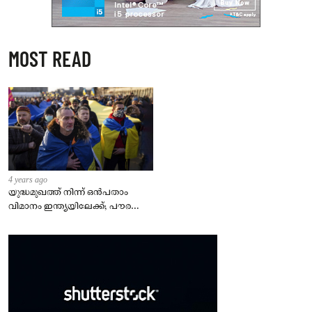
MOST READ
4 years ago
യുദ്ധമുഖത്ത് നിന്ന് ഒൻപതാം
വിമാനം ഇന്ത്യയിലേക്ക്; പൗരന്മാർ
സുരക്ഷിതരാകുംവരെ വിശ്രമമില്ല
– കേന്ദ്രം