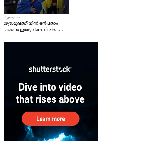
4 years ago
യുദ്ധമുഖത്ത് നിന്ന് ഒൻപതാം
വിമാനം ഇന്ത്യയിലേക്ക്; പൗരന്മാർ
സുരക്ഷിതരാകുംവരെ വിശ്രമമില്ല
– കേന്ദ്രം