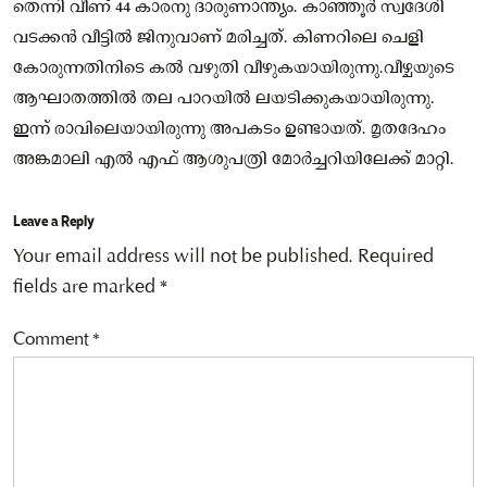
തെന്നി വീണ് 44 കാരനു ദാരുണാന്ത്യം. കാഞ്ഞൂർ സ്വദേശി
വടക്കൻ വീട്ടിൽ ജിനുവാണ് മരിച്ചത്. കിണറിലെ ചെളി
കോരുന്നതിനിടെ കൽ വഴുതി വീഴുകയായിരുന്നു.വീഴ്ചയുടെ
ആഘാതത്തിൽ തല പാറയിൽ ലയടിക്കുകയായിരുന്നു.
ഇന്ന് രാവിലെയായിരുന്നു അപകടം ഉണ്ടായത്. മൃതദേഹം
അങ്കമാലി എല്‍ എഫ് ആശുപത്രി മോർച്ചറിയിലേക്ക് മാറ്റി.
Leave a Reply
Your email address will not be published.
Required
fields are marked
*
Comment
*