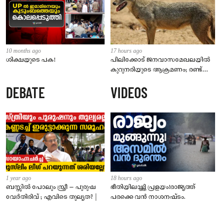
10 months ago
17 hours ago
ശിക്ഷയുടെ പക!
പിലിക്കോട് ജനവാസമേഖലയിൽ
കുറുനരിയുടെ ആക്രമണം; രണ്ട്
പേർക്ക് കടിയേറ്റു, ജാഗ്രതാ
DEBATE
VIDEOS
നിർദേശം നൽകി പഞ്ചായത്ത്
1 year ago
18 hours ago
ബസ്സിൽ പോലും സ്ത്രീ – പുരുഷ
ഭീതിയിലാഴ്ത്തി പ്രളയം!രാജ്യത്ത്
വേർതിരിവ് ; എവിടെ തുല്യത? |
പരക്കെ വൻ നാശനഷ്ടം.