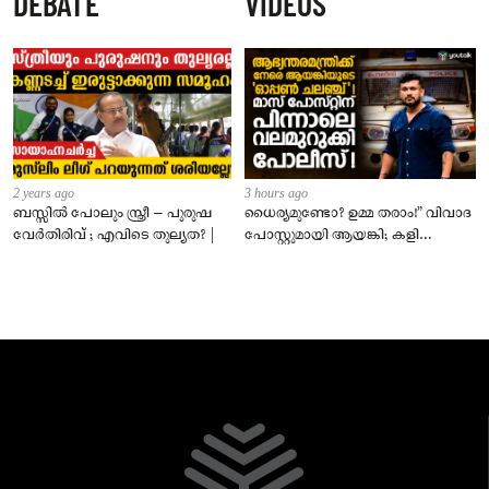
DEBATE
VIDEOS
വരും
2 years ago
3 hours ago
ബസ്സിൽ പോലും സ്ത്രീ – പുരുഷ
ധൈര്യമുണ്ടോ? ഉമ്മ തരാം!” വിവാദ
വേർതിരിവ് ; എവിടെ തുല്യത? |
പോസ്റ്റുമായി ആയങ്കി; കളി
കടുപ്പിച്ച് പോലീസ്!