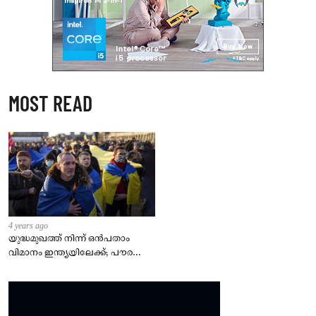
MOST READ
4 years ago
യുദ്ധമുഖത്ത് നിന്ന് ഒൻപതാം
വിമാനം ഇന്ത്യയിലേക്ക്; പൗരന്മാർ
സുരക്ഷിതരാകുംവരെ വിശ്രമമില്ല
– കേന്ദ്രം