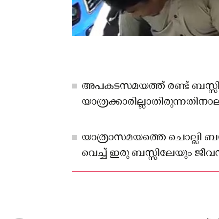
അപകടസമയത്ത് രണ്ട് ബസ്സി
യാത്രക്കാരില്ലാതിരുന്നതിനാ
ഇരു ബസ്സുകളുടേയും മുൻവശത
ഇല്ലാതിരുന്നതും വലിയ ദുരന്
യാത്രാസമയത്തെ ചൊല്ലി ബസ്
വെച്ച് ഇരു ബസ്സിലേയും ജീവന
നടക്കുന്നതിനിടേയാണ് ആബ
ശ്രമിച്ചത്