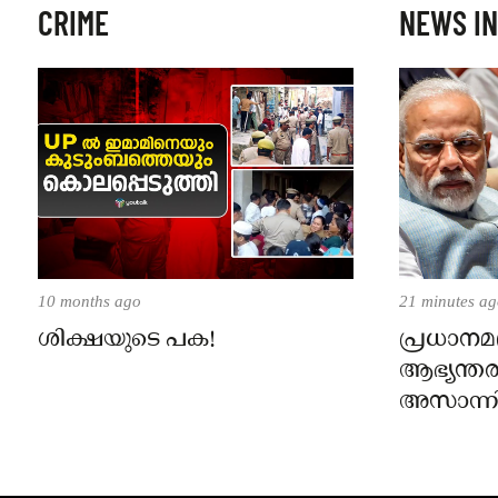
CRIME
NEWS IN
10 months ago
21 minutes a
ശിക്ഷയുടെ പക!
പ്രധാനമന
ആഭ്യന്തര
അസാന്നി
പാർലമെന
കടുപ്പിച്