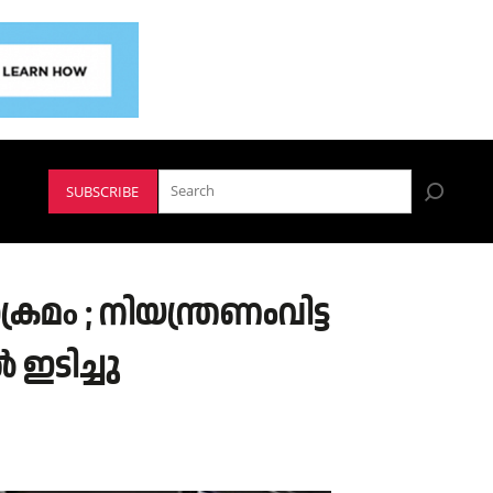
SUBSCRIBE
മo ; നിയന്ത്രണംവിട്ട
 ഇടിച്ചു