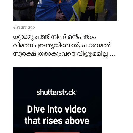
4 years ago
യുദ്ധമുഖത്ത് നിന്ന് ഒൻപതാം
വിമാനം ഇന്ത്യയിലേക്ക്; പൗരന്മാർ
സുരക്ഷിതരാകുംവരെ വിശ്രമമില്ല –
കേന്ദ്രം