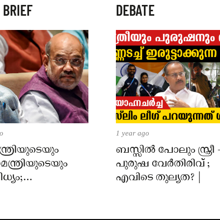
 BRIEF
DEBATE
go
1 year ago
്ത്രിയുടെയും
ബസ്സിൽ പോലും സ്ത്രീ 
മന്ത്രിയുടെയും
പുരുഷ വേർതിരിവ് ;
ധ്യം;
എവിടെ തുല്യത? |
്റിൽ പ്രതിഷേധം
ച് പ്രതിപക്ഷം