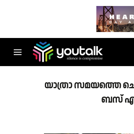
യാത്രാ സമയത്തെ ചൊല്
ബസ് എതി