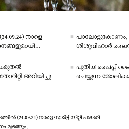
24.09.24) നാളെ
പാലോട്ടുകോണം,
ത്തനങ്ങളുമായി
ശിശുവിഹാർ ലൈൻ, 
്ങും,
കെ.ഇറക്കം റോഡ്, 
വലിയശാല, തൈക്കാട
കരുതല്‍
പുതിയ പൈപ്പ് ലൈ
നാളെ ജലവിതരണം 
തോറിറ്റി അറിയിച്ചു
ചെയ്യുന്ന ജോലിക
 (24.09.24) നാളെ സ്മാർട്ട് സിറ്റി പദ്ധതി
ം മുടങ്ങും,