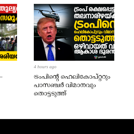
4 hours ago
–
ട്രംപിന്റെ ഹെലികോപ്റ്ററും
പാസഞ്ചര്‍ വിമാനവും
തൊട്ടടുത്ത്