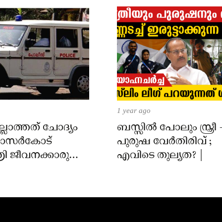
1 year ago
്ലാത്തത് ചോദ്യം
ബസ്സിൽ പോലും സ്ത്രീ 
 കാസർകോട്
പുരുഷ വേർതിരിവ് ;
ി ജീവനക്കാരുടെ
എവിടെ തുല്യത? |
ിൽ
ാർക്കെതിരെ കേസ്