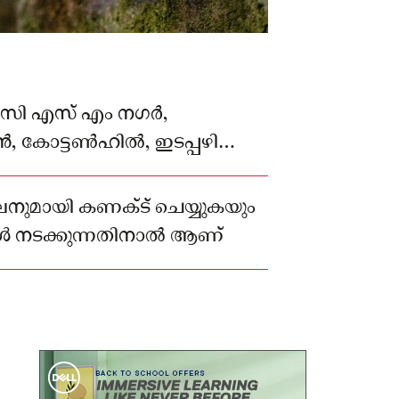
 സി എസ് എം നഗർ,
കോട്ടണ്‍ഹില്‍, ഇടപ്പഴിഞ്ഞി,
മേട്ടുക്കട, അനിരുദ്ധൻ റോഡ്,
്, എന്നീ പ്രദേശങ്ങളില്‍
നുമായി കണക്‌ട് ചെയ്യുകയും
തടസ്സപ്പെടും
ള്‍ നടക്കുന്നതിനാൽ ആണ്