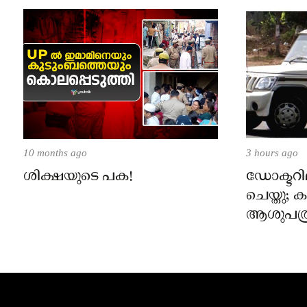
10 months ago
3 hours ago
ശിക്ഷയുടെ പക!
ഡോക്ടറില
ചെയ്തു;
ആശുപത്ര
പരാതിയ
നാട്ടുക