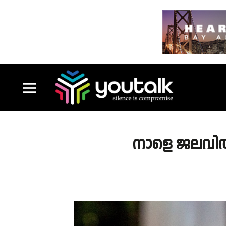
നാളെ ജലവിത