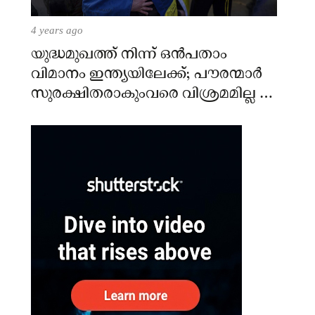
4 years ago
യുദ്ധമുഖത്ത് നിന്ന് ഒൻപതാം
വിമാനം ഇന്ത്യയിലേക്ക്; പൗരന്മാർ
സുരക്ഷിതരാകുംവരെ വിശ്രമമില്ല –
കേന്ദ്രം