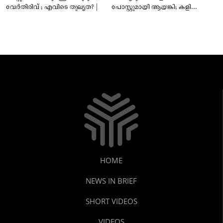
വേർതിരിവ് ; എവിടെ തുല്യത? |
പോസ്റ്റുമായി ആയങ്കി; കളി
കടുപ്പിച്ച് പോലീസ്!
HOME
NEWS IN BRIEF
SHORT VIDEOS
VIDEOS