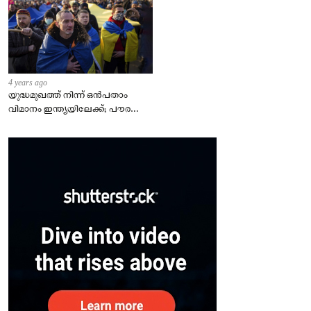
4 years ago
യുദ്ധമുഖത്ത് നിന്ന് ഒൻപതാം
വിമാനം ഇന്ത്യയിലേക്ക്; പൗരന്മാർ
സുരക്ഷിതരാകുംവരെ വിശ്രമമില്ല
– കേന്ദ്രം