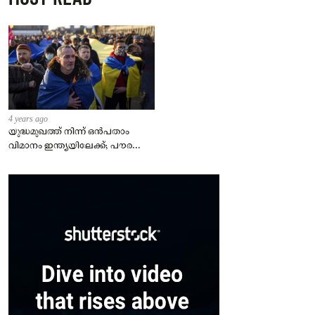
4 years ago
യുദ്ധമുഖത്ത് നിന്ന് ഒൻപതാം
വിമാനം ഇന്ത്യയിലേക്ക്; പൗരന്മാർ
സുരക്ഷിതരാകുംവരെ വിശ്രമമില്ല
– കേന്ദ്രം