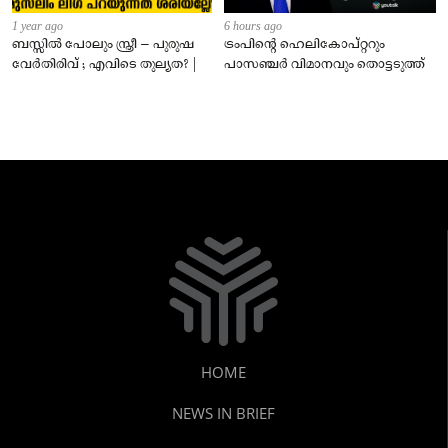
1 year ago
6 hours ago
ബസ്സിൽ പോലും സ്ത്രീ – പുരുഷ
ട്രംപിന്റെ ഹെലികോപ്റ്ററും
വേർതിരിവ് ; എവിടെ തുല്യത? |
പാസഞ്ചര്‍ വിമാനവും തൊട്ടടുത്ത്
HOME
NEWS IN BRIEF