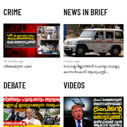
CRIME
NEWS IN BRIEF
10 months ago
5 hours ago
ശിക്ഷയുടെ പക!
ഡോക്ടറില്ലാത്തത് ചോദ്യം ചെയ്തു;
കാസർകോട് ആശുപത്രി
ജീവനക്കാരുടെ പരാതിയിൽ
DEBATE
VIDEOS
നാട്ടുകാർക്കെതിരെ കേസ്