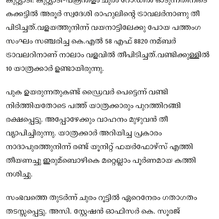
കുറ്റ്യാടി: കുറ്റ്യാടി-പക്രന്തളം ചുരം റോഡില്‍ ഓടുന്നതിനിടെ
കക്കട്ടില്‍ അരൂർ സ്വദേശി രാഹുലിന്റെ ട്രാവലർനാണു തീ
പിടിച്ചത്.വളയത്തുനിന്ന് വയനാട്ടിലേക്കു പോയ പത്തംഗ
സംഘം സഞ്ചരിച്ച കെ.എല്‍ 58 എഫ് 8820 നമ്ബർ
ട്രാവലറിനാണ് നാലാം വളവില്‍ തീപിടിച്ചത്.വണ്ടിക്കുള്ളിൽ
10 യാത്രക്കാർ ഉണ്ടായിരുന്നു.
പുക ഉയരുന്നതുകണ്ട് ഡ്രൈവർ പെട്ടെന്ന് വണ്ടി
നിർത്തിയതോടെ പത്ത് യാത്രക്കാരും പുറത്തിറങ്ങി
രക്ഷപ്പെട്ടു. അപ്പോഴേക്കും വാഹനം മുഴുവൻ തീ
വ്യാപിച്ചിരുന്നു. യാത്രക്കാർ അറിയിച്ച പ്രകാരം
നാദാപുരത്തുനിന്ന് രണ്ട് യൂനിറ്റ് ഫയർഫോഴ്സ് എത്തി
തീയണച്ചു ഇരുമ്ബൊഴികെ മറ്റെല്ലാം പൂർണമായ കത്തി
നശിച്ചു.
സംഭവത്തെ തുടർന്ന് ചുരം റൂട്ടില്‍ ഏറെനേരം ഗതാഗതം
തടസ്സപ്പെട്ടു. അസി. സ്റ്റേഷൻ ഓഫിസർ കെ. സൂരജ്