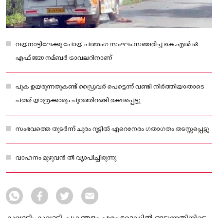
വയനാട്ടിലേക്കു പോയ പത്തംഗ സംഘം സഞ്ചരിച്ച കെ.എല്‍ 58
എഫ് 8820 നമ്ബർ ട്രാവലറിനാണ്
പുക ഉയരുന്നതുകണ്ട് ഡ്രൈവർ പെട്ടെന്ന് വണ്ടി നിർത്തിയതോടെ
പത്ത് യാത്രക്കാരും പുറത്തിറങ്ങി രക്ഷപ്പെട്ടു
സംഭവത്തെ തുടർന്ന് ചുരം റൂട്ടില്‍ ഏറെനേരം ഗതാഗതം തടസ്സപ്പെട്ടു
വാഹനം മുഴുവൻ തീ വ്യാപിച്ചിരുന്നു