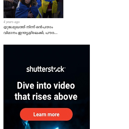
4 years ago
യുദ്ധമുഖത്ത് നിന്ന് ഒൻപതാം
വിമാനം ഇന്ത്യയിലേക്ക്; പൗരന്മാർ
സുരക്ഷിതരാകുംവരെ വിശ്രമമില്ല
– കേന്ദ്രം