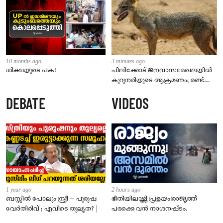
10 months ago
3 minutes ago
ശിക്ഷയുടെ പക!
പിലിക്കോട് ജനവാസമേഖലയിൽ
കുറുനരിയുടെ ആക്രമണം; രണ്ട്
പേർക്ക് കടിയേറ്റു, ജാഗ്രതാ
DEBATE
VIDEOS
നിർദേശം നൽകി പഞ്ചായത്ത്
1 year ago
2 hours ago
ബസ്സിൽ പോലും സ്ത്രീ – പുരുഷ
ഭീതിയിലാഴ്ത്തി പ്രളയം!രാജ്യത്ത്
വേർതിരിവ് ; എവിടെ തുല്യത? |
പരക്കെ വൻ നാശനഷ്ടം.