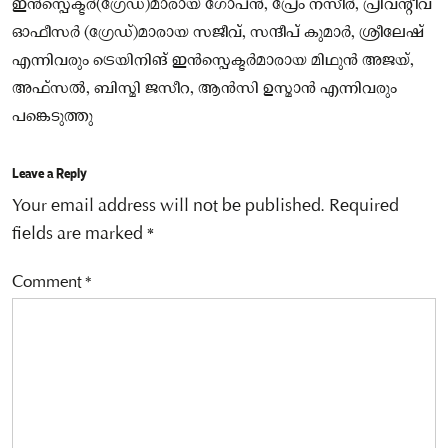
ഇൻസ്പെക്ടർ(ഗ്രേഡ്)മാരായ ഗോപൻ, പ്രേം നസീർ, പ്രിവന്റീവ്
ഓഫീസർ (ഗ്രേഡ്)മാരായ സജീവ്, സന്ദീപ് കുമാർ, ശ്രീലേഷ്
എന്നിവരും ട്രെയിനിങ് ഇൻസ്പെക്ടർമാരായ മിഥുൻ അജയ്,
അഫ്സൽ, ബിസ്മി ജസീറ, ആൻസി ഉസ്മാൻ എന്നിവരും
പങ്കെടുത്തു
Leave a Reply
Your email address will not be published.
Required
fields are marked
*
Comment
*