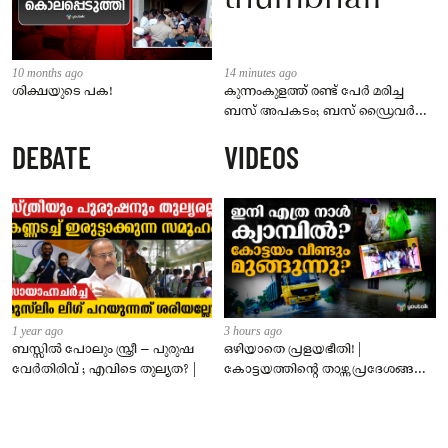
10 months ago
14 minutes ago
ശിക്ഷയുടെ പക!
കുന്നംകുളത്ത് രണ്ട് പേർ മരിച്ച
ബസ് അപകടം; ബസ് ഡ്രൈവർ
പോലീസ് സ്റ്റേഷനിൽ കീഴടങ്ങി
DEBATE
VIDEOS
1 year ago
3 hours ago
ബസ്സിൽ പോലും സ്ത്രീ – പുരുഷ
ഒഴിയാതെ പ്രളയഭീതി! |
വേർതിരിവ് ; എവിടെ തുല്യത? |
കോട്ടയത്തിന്റെ താഴ്ന്ന പ്രദേശങ്ങൾ
ഇപ്പോഴും വെള്ളത്തിനടിയിൽ!