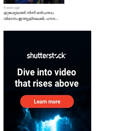
4 years ago
യുദ്ധമുഖത്ത് നിന്ന് ഒൻപതാം
വിമാനം ഇന്ത്യയിലേക്ക്; പൗരന്മാർ
സുരക്ഷിതരാകുംവരെ വിശ്രമമില്ല
– കേന്ദ്രം