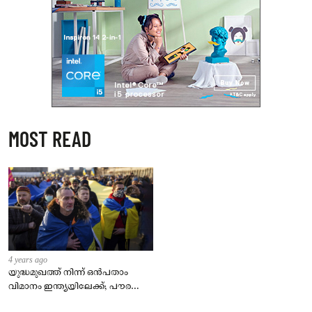
MOST READ
4 years ago
യുദ്ധമുഖത്ത് നിന്ന് ഒൻപതാം
വിമാനം ഇന്ത്യയിലേക്ക്; പൗരന്മാർ
സുരക്ഷിതരാകുംവരെ വിശ്രമമില്ല