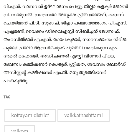
വി.എന്‍. വാസവന്‍ ഉദ്ഘാടനം ചെയ്തു. ജില്ലാ കളക്ടര്‍ ജോണ്‍
വി. സാമുവല്‍, നഗരസഭാ അധ്യക്ഷ പ്രീത രാജേഷ്, വൈസ്
ചെയര്‍മാന്‍ പി.ടി. സുഭാഷ്, ജില്ലാ പഞ്ചായത്തംഗം പി.എസ്.
പുഷ്പമണി,വൈക്കം ഡിവൈഎസ്പി സിബിച്ചന്‍ ജോസഫ്,
തഹസീല്‍ദാര്‍ എ.എന്‍. ഗോപകുമാര്‍, നഗരസഭാംഗം ഗിരിജ
കുമാരി,പാലാ ആര്‍ഡിഒയുടെ ചുമതല വഹിക്കുന്ന എം.
അമല്‍ മഹേശ്വര്‍, അഡീഷണല്‍ എസ്പി വിനോദ് പിള്ള,
ദേവസ്വം കമ്മീഷണര്‍ കെ.ആര്‍. ശ്രീലത, ദേവസ്വം ബോര്‍ഡ്
അസിസ്റ്റന്റ് കമ്മീഷണര്‍ എം.ജി. മധു തുടങ്ങിയവര്‍
പങ്കെടുത്തു.
TAG
kottayam district
vaikkathashttami
vaikom