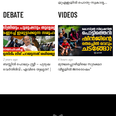
യുഎഇയിൽ പൊതു-സ്വകാര്യ
മേഖലകൾക്ക് ശമ്പളത്തോടുകൂടിയ
DEBATE
VIDEOS
അവധി പ്രഖ്യാപിച്ചു
2 years ago
4 hours ago
ബസ്സിൽ പോലും സ്ത്രീ – പുരുഷ
മുതലപ്പൊഴിയിലെ സുരക്ഷാ
വേർതിരിവ് ; എവിടെ തുല്യത? |
വീഴ്ചയിൽ ജനരോഷം”