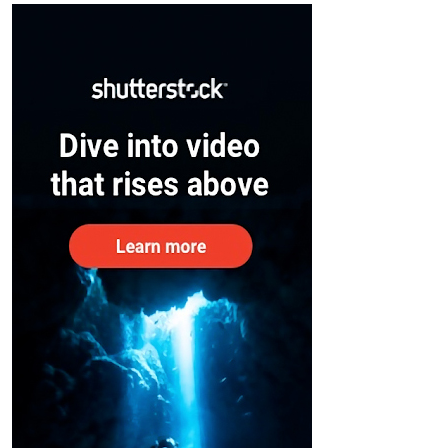
– കേന്ദ്രം